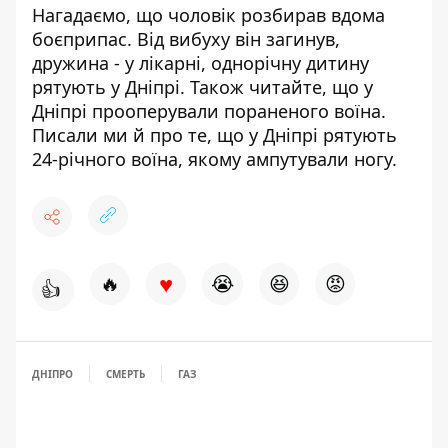
Нагадаємо, що чоловік розбирав вдома
боєприпас. Від вибуху він загинув,
дружина -
у лікарні, однорічну дитину
рятують у Дніпрі
. Також читайте, що у
Дніпрі
прооперували пораненого воїна
.
Писали ми й про те, що у Дніпрі
рятують
24-річного воїна
, якому ампутували ногу.
♥
🔥
😭
😆
😡
👍
ДНІПРО
СМЕРТЬ
ГАЗ