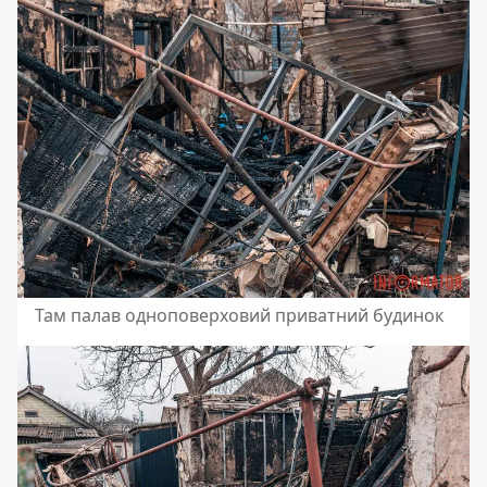
Там палав одноповерховий приватний будинок