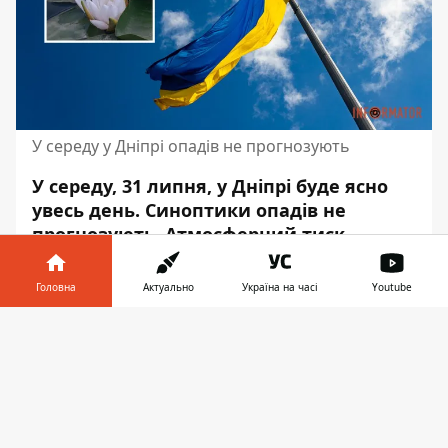
У середу у Дніпрі опадів не прогнозують
У середу, 31 липня, у Дніпрі буде ясно
увесь день. Синоптики опадів не
прогнозують. Атмосферний тиск
складатиме від 743 до 745 міліметрів
ртутного стовпчика.
Головна
Актуально
Україна на часі
Youtube
Вночі вологість повітря становитиме 57 -
Інформатор у
Завантажити
76%, вдень — 44 - 51%, а ввечері — 43 -
телефоні
👉
51%. Про це повідомляє Інформатор із
посиланням на
sinoptik.ua
. Швидкість
вітру – до 5,8 метра за секунду впродовж
дня.