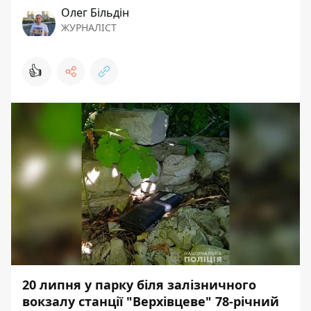
Олег Більдін
ЖУРНАЛІСТ
👍
20 липня у парку біля залізничного
вокзалу станції "Верхівцеве" 78-річний