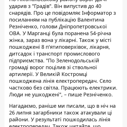
ударив з "Градів". Він випустив до 40
снарядів. Про це повідомляє
Інформатор
з
посиланням на
публікацію
Валентина
Резніченко, голови Дніпропетровської
ОВА. У Марганці була поранена 54-річна
жінка, зараз вона у лікарні. Також у місті
пошкоджені 8 п'ятиповерхівок, лікарня,
дитсадок і транспорт промислового
підприємства. "По Зеленодольській
громаді ворог поцілив зі ствольної
артилерії. У Великій Костромці
пошкоджена лінія електропередач. Село
частково без світла. Працюють електрики.
Люди не ушкоджені", – пише Резніченко.
Нагадаємо, раніше ми писали, що в ніч на
26 липня загарбники також
атакували ці
райони
. У результаті пошкодилась лінія
електропередач. Також читайте, що