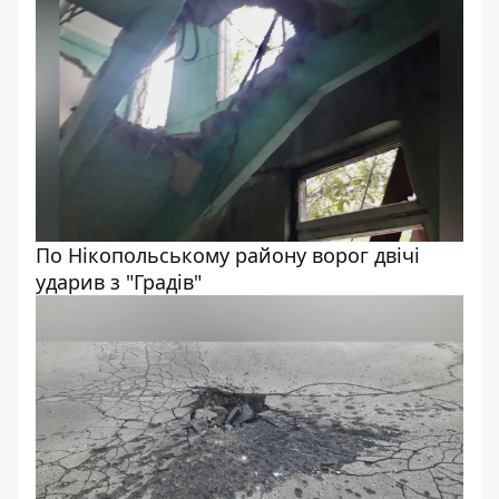
По Нікопольському району ворог двічі
ударив з "Градів"