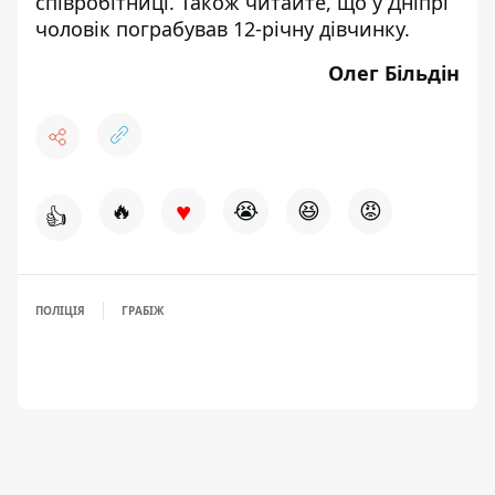
співробітниці. Також читайте, що у Дніпрі
чоловік
пограбував 12-річну дівчинку
.
Олег Більдін
♥
🔥
😭
😆
😡
👍
ПОЛІЦІЯ
ГРАБІЖ