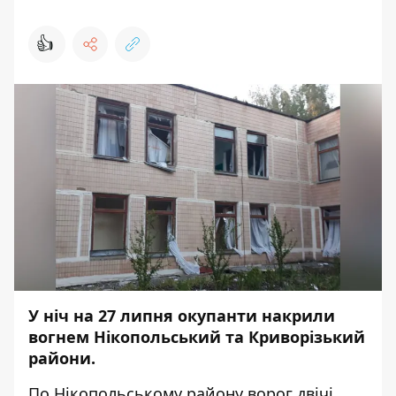
👍
У ніч на 27 липня окупанти накрили
вогнем Нікопольський та Криворізький
райони.
По Нікопольському району ворог двічі