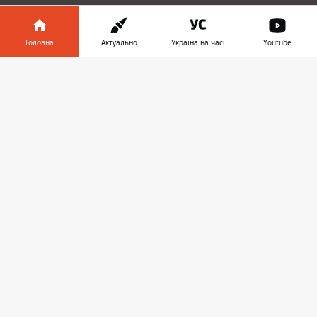
ЗАПРОПОНУВАТИ НОВИНУ
Головна
Актуально
Україна на часі
Youtube
Дніпро
Інформатор у
Завантажити
телефоні
👉
Область
Україна
Реклама
Пресрелізи
Про нас
Інформатор проекти