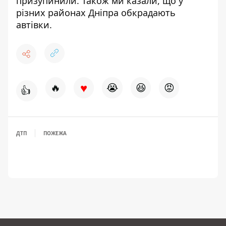
призупинили.
Також ми казали, що
у
різних районах Дніпра обкрадають
автівки.
♥
🔥
😭
😆
😡
👍
ДТП
ПОЖЕЖА