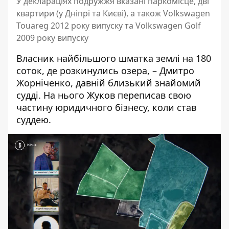
У деклараціях подружжя вказані паркомісце, дві
квартири (у Дніпрі та Києві), а також Volkswagen
Touareg 2012 року випуску та Volkswagen Golf
2009 року випуску
Власник найбільшого шматка землі на 180
соток, де розкинулись озера, – Дмитро
Жорніченко, давній близький знайомий
судді. На нього Жуков переписав свою
частину юридичного бізнесу, коли став
суддею.