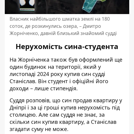
Власник найбільшого шматка землі на 180
соток, де розкинулись озера, – Дмитро
Жорніченко, давній близький знайомий судді
Нерухомість сина-студента
На Жорніченка також був оформлений ще
один будинок на території, який у
листопаді 2024 року купив син судді
Станіслав. Він студент і офіційні його
доходи – лише стипендія.
Суддя розповів, що син продав квартиру у
Дніпрі і за ці гроші купив нерухомість під
столицею. Але сам суддя не знає, за
скільки син купив квартиру, а Станіслав
згадати суму не може.