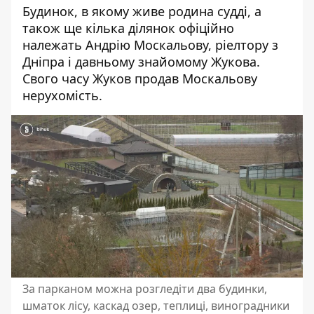
Будинок, в якому живе родина судді, а
також ще кілька ділянок офіційно
належать Андрію Москальову, ріелтору з
Дніпра і давньому знайомому Жукова.
Свого часу Жуков продав Москальову
нерухомість.
За парканом можна розгледіти два будинки,
шматок лісу, каскад озер, теплиці, виноградники