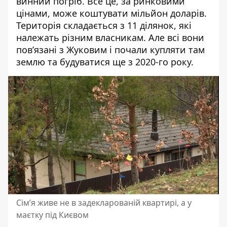
винний погріб. Все це, за ринковими
цінами, може коштувати мільйон доларів.
Територія складається з 11 ділянок, які
належать різним власникам. Але всі вони
пов’язані з Жуковим і почали купляти там
землю та будуватися ще з 2020-го року.
Сім’я живе не в задекларованій квартирі, а у
маєтку під Києвом