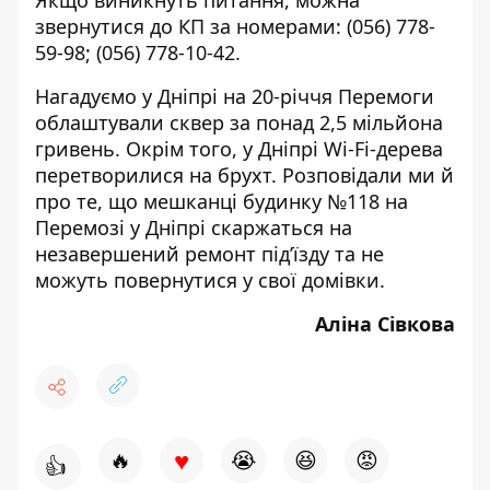
звернутися до КП за номерами:
(056) 778-
59-98
;
(056) 778-10-42
.
Нагадуємо
у Дніпрі на 20-річчя Перемоги
облаштували сквер за понад 2,5 мільйона
гривень
. Окрім того, у Дніпрі
Wi-Fi-дерева
перетворилися на брухт
. Розповідали ми й
про те, що мешканці будинку №118 на
Перемозі у Дніпрі
скаржаться на
незавершений ремонт під’їзду
та не
можуть повернутися у свої домівки.
Аліна Сівкова
♥
🔥
😭
😆
😡
👍