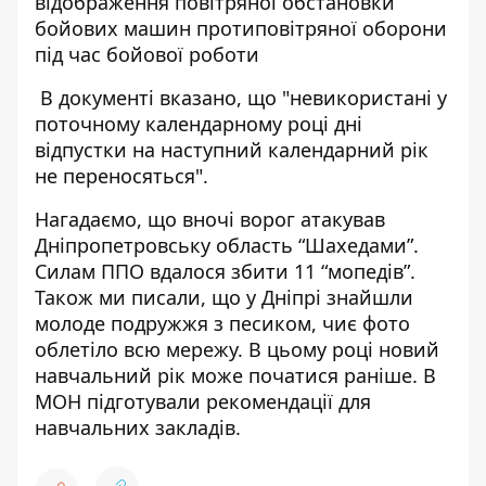
відображення повітряної обстановки
бойових машин протиповітряної оборони
під час бойової роботи
В документі вказано, що "невикористані у
поточному календарному році дні
відпустки на наступний календарний рік
не переносяться".
Нагадаємо, що вночі ворог атакував
Дніпропетровську область “Шахедами”.
Силам ППО
вдалося збити 11 “мопедів”
.
Також ми писали, що у Дніпрі знайшли
молоде подружжя з песиком
, чиє фото
облетіло всю мережу. В цьому році новий
навчальний рік може початися раніше. В
МОН підготували
рекомендації для
навчальних закладів
.