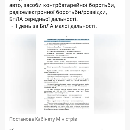
авто, засоби контрбатарейної боротьби,
радіоелектронної боротьби/розвідки,
БпЛА середньої дальності.
1 день за БпЛА малої дальності.
Постанова Кабінету Міністрів