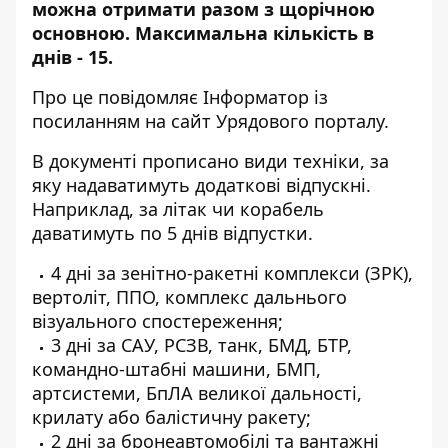
можна отримати разом з щорічною
основною. Максимальна кількість в
днів - 15.
Про це повідомляє Інформатор із
посиланням на сайт Урядового порталу
.
В документі прописано
види техніки, за
яку надаватимуть додаткові відпускні.
Наприклад, за літак чи корабель
даватимуть по 5 днів відпустки.
4 дні за зенітно-ракетні комплекси (ЗРК),
вертоліт, ППО, комплекс дальнього
візуального спостереження;
3 дні за САУ, РСЗВ, танк, БМД, БТР,
командно-штабні машини, БМП,
артсистеми, БпЛА великої дальності,
крилату або балістичну ракету;
2 дні за бронеавтомобілі та вантажні