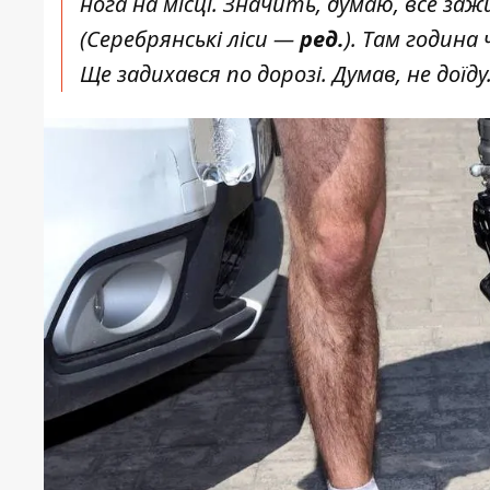
нога на місці. Значить, думаю, все заж
(Серебрянські ліси —
ред.
). Там година
Ще задихався по дорозі. Думав, не доїд