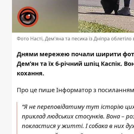
Фото Насті, Дем'яна та песика із Дніпра облетіл
Днями мережею почали ширити фото м
Дем’ян та їх 6-річний шпіц Каспік. 
кохання.
Про це пише Інформатор з посилання
“Я не переповідатиму тут історію ци
приклад людських стосунків. Вона – ро
покластися у житті. І собака в них ду