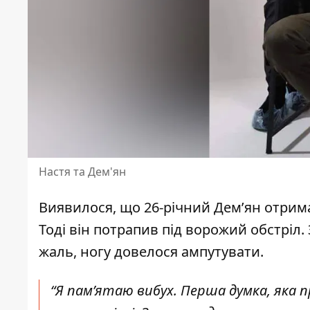
Настя та Дем'ян
Виявилося, що 26-річний Дем’ян отрима
Тоді він потрапив під ворожий обстріл.
жаль, ногу довелося ампутувати.
“Я пам’ятаю вибух. Перша думка, яка про