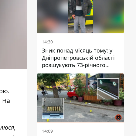
14:30
Зник понад місяць тому: у
Дніпропетровській області
розшукують 73-річного
чоловіка
ою.
. На
влюся,
14:09