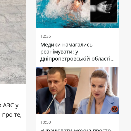
12:35
Медики намагались
реанімувати: у
Дніпропетровській області
дворічний хлопчик потонув
у басейні
о АЗС у
 про те,
10:50
«Працювати можна просто