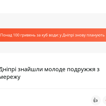
Понад 100 гривень за куб води: у Дніпрі знову планують
у Дніпрі знайшли молоде подружжя з
 мережу
👍