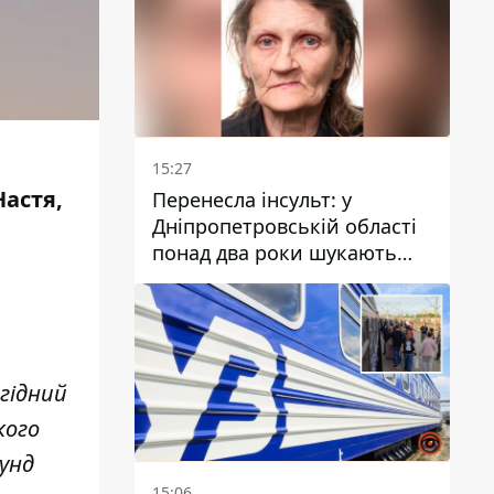
15:27
астя,
Перенесла інсульт: у
Дніпропетровській області
понад два роки шукають
зниклу жінку
гідний
кого
кунд
15:06