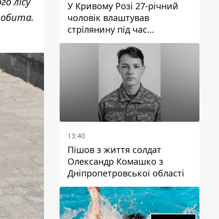
го лісу
У Кривому Розі 27-річний
робита.
чоловік влаштував
стрілянину під час
конфлікту: є поранений
13:40
Пішов з життя солдат
Олександр Комашко з
Дніпропетровської області