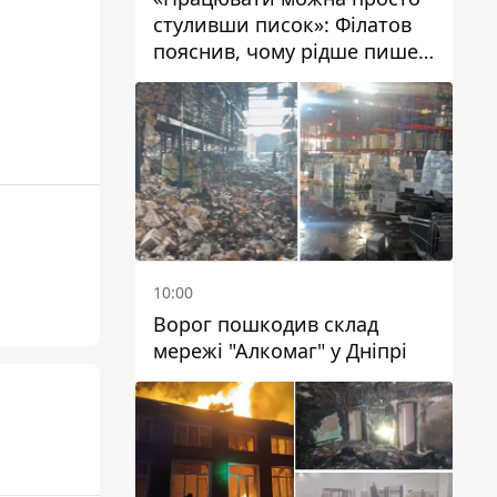
стуливши писок»: Філатов
пояснив, чому рідше пише у
соцмережах та
розкритикував медійність
чиновників
10:00
Ворог пошкодив склад
мережі "Алкомаг" у Дніпрі