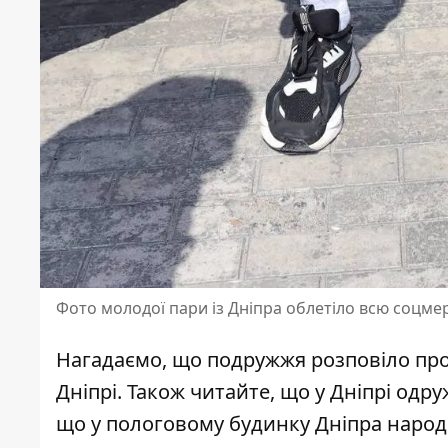
Фото молодої пари із Дніпра облетіло всю соцме
Нагадаємо, що
подружжя розповіло
про
Дніпрі. Також читайте, що
у Дніпрі
одру
що у пологовому будинку Дніпра
народ