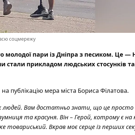
о всю соцмережу
олодої пари із Дніпра з песиком. Це — Н
Вони стали прикладом людських стосунків та
м
на публікацію мера міста
Бориса Філатова.
х людей. Вам достатньо знати, що це просто 
зумниця та красуня. Він – Герой, котрому є на 
же товариський. Вкрав моє серце із перших се