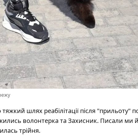
режу
 тяжкий шлях реабілітації
після "прильоту" п
жились волонтерка та Захисник
. Писали ми й
илась трійня
.