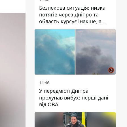
Безпекова ситуація: низка
потягів через Дніпро та
область курсує інакше, а
частину шляху замінили
автобусами та
електричками
14:46
У передмісті Дніпра
пролунав вибух: перші дані
від ОВА