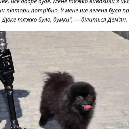
иве. Все добре буде. Мене тяжко вивозили з цьо
 чи півтори потрібно. У мене ще легеня була п
у. Дуже тяжко було, думки”, —
ділиться Дем’ян
.