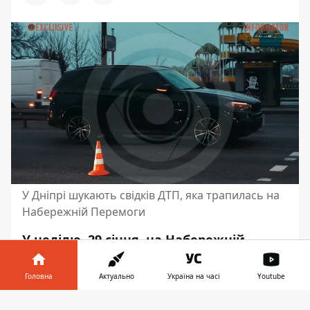
У Дніпрі шукають свідків ДТП, яка трапилась на
Набережній Перемоги
У неділю, 29 січня, на Набережній
Перемоги, біля аквапарку, трапилась
аварія. Там чоловік
потрапив під колеса
Головна
Актуально
Україна на часі
Youtube
BMW
. Його
доставили до лікарні
.
Інформатор у