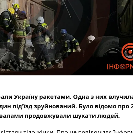
вали Україну ракетами
. Одна з них влучил
Один під'їзд зруйнований. Було відомо про
завалами продовжували шукати людей.
 дістали тіло жінки. Про це повідомляє Інфор