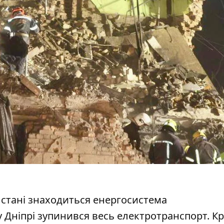
стані знаходиться енергосистема
у Дніпрі
зупинився весь електротранспорт
. К