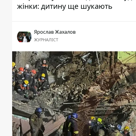
жінки: дитину ще шукають
Ярослав Жахалов
ЖУРНАЛІСТ