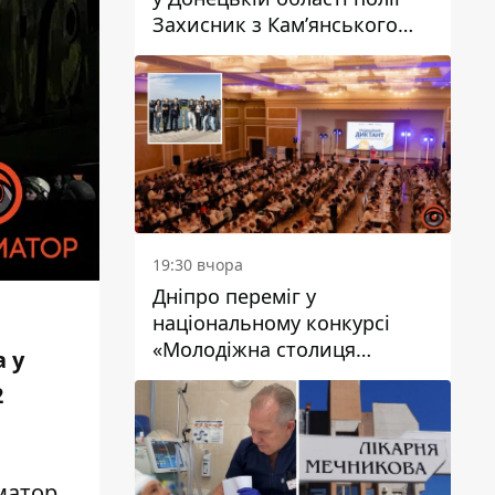
Захисник з Кам’янського
Антон Красовський
19:30 вчора
Дніпро переміг у
національному конкурсі
«Молодіжна столиця
а у
України – 2026»
2
матор,