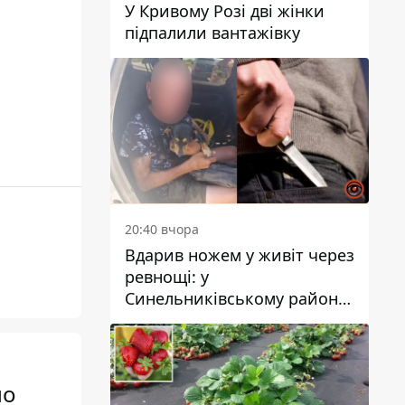
У Кривому Розі дві жінки
підпалили вантажівку
20:40 вчора
Вдарив ножем у живіт через
ревнощі: у
Синельниківському районі
затримали 49-річного
чоловіка за вбивство
ло