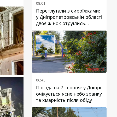
08:01
Переплутали з сироїжками:
у Дніпропетровській області
двоє жінок отруїлись
грибами
06:45
Погода на 7 серпня: у Дніпрі
очікується ясне небо зранку
та хмарність після обіду