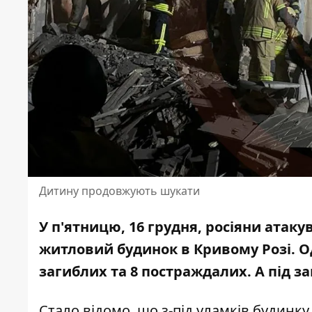
Дитину продовжують шукати
У п'ятницю, 16 грудня, росіяни
атаку
житловий будинок в Кривому Розі
. 
загиблих та 8 постраждалих
. А під 
Стало відомо, що з-під уламків будинку