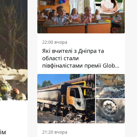
22:00 вчора
Які вчителі з Дніпра та
області стали
півфіналістами премії Global
Teacher Prize Ukraine 2026
рім
21:20 вчора