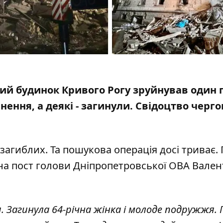
ий будинок Кривого Рогу
зруйнував один п
нення, а деякі - загинули. Свідоцтво черго
 загиблих
. Та пошукова операція досі триває.
на пост голови Дніпропетровської ОВА Вале
 Загинула 64-річна жінка і молоде подружжя. 