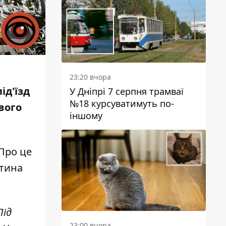
23:20 вчора
ід'їзд
У Дніпрі 7 серпня трамваї
№18 курсуватимуть по-
вого
іншому
 Про це
нтина
Під
23:00 вчора