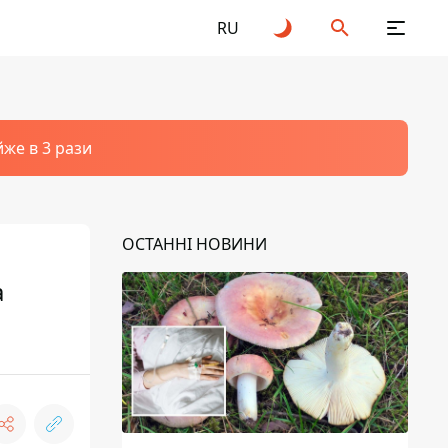
RU
йже в 3 рази
ОСТАННІ НОВИНИ
а