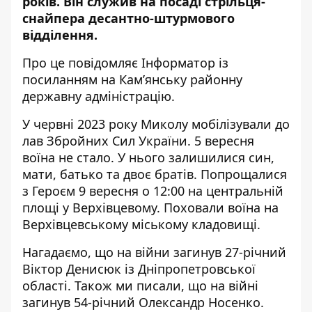
років.
Він служив на посаді стрільця-
снайпера
десантно-штурмового
відділення.
Про це повідомляє Інформатор із
посиланням на
Кам’янську районну
державну адміністрацію
.
У червні 2023 року Миколу мобілізували до
лав Збройних Сил України. 5 вересня
воїна не стало. У нього залишилися син,
мати, батько та двоє братів. Попрощалися
з Героєм 9 вересня о 12:00 на центральній
площі у Верхівцевому. Поховали воїна на
Верхівцевському міському кладовищі.
Нагадаємо, що на війни
загинув 27-річний
Віктор Денисюк
із Дніпропетровської
області. Також ми писали, що
на війні
загинув 54-річний Олександр Носенко
.