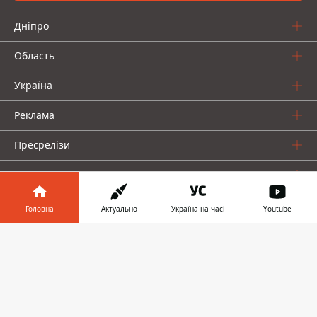
Дніпро
Область
Україна
Реклама
Пресрелізи
Про нас
Головна
Актуально
Україна на часі
Youtube
Інформатор у
Завантажити
телефоні
👉
Інформатор проекти
Інформатор Україна
Інформатор Київ
Інформатор Авто