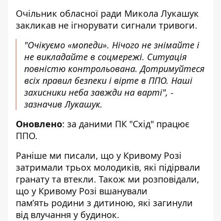
Очільник обласної ради Микола Лукашук
закликав не ігнорувати сигнали тривоги.
"Очікуємо «мопеди». Нічого не знімайте і
не викладайте в соцмережі. Ситуація
повністю контрольована. Дотримуйтеся
всіх правил безпеки і вірте в ППО. Наші
захисники неба завжди на варті", -
зазначив Лукашук.
Оновлено
: за даними ПК "Схід" працює
ППО.
Раніше ми писали, що у Кривому Розі
затримали трьох молодиків
, які підірвали
гранату та втекли. Також ми розповідали,
що
у Кривому Розі вшанували
пам’ять
родини з дитиною, які загинули
від влучання у будинок.