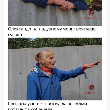
Олександр на надувному човні врятував
сусідів
Світлана усю ніч просиділа зі своїми
котами та собаками