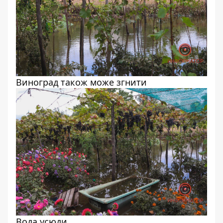
Виноград також може згнити
Вода усюди