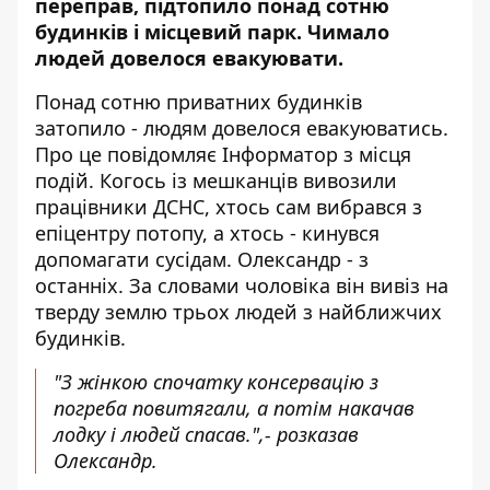
переправ, підтопило понад сотню
будинків і місцевий парк. Чимало
людей довелося евакуювати.
Понад сотню приватних
будинків
затопило
- людям довелося евакуюватись.
Про це повідомляє Інформатор з місця
подій. Когось із мешканців вивозили
працівники ДСНС, хтось сам вибрався з
епіцентру потопу, а хтось - кинувся
допомагати сусідам. Олександр - з
останніх. За словами чоловіка він вивіз на
тверду землю трьох людей з найближчих
будинків.
"З жінкою спочатку консервацію з
погреба повитягали, а потім накачав
лодку і людей спасав.",- розказав
Олександр.