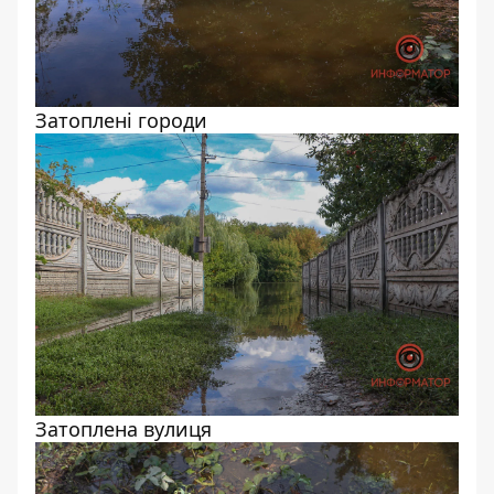
Затоплені городи
Затоплена вулиця