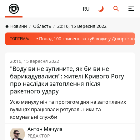
RU
Новини
Область
20:16, 15 Вересня 2022
Понад 100 гривень за куб води: у Дніпрі знов
ТОПТЕМА:
20:16, 15 вересня 2022
"Воду ви не зупините, як би ви не
барикадувалися": жителі Кривого Рогу
про наслідки затоплення після
ракетного удару
Усю минулу ніч та протягом дня на затоплених
вулицях працювали рятувальники та
комунальні служби
Антон Мачула
РЕДАКТОР