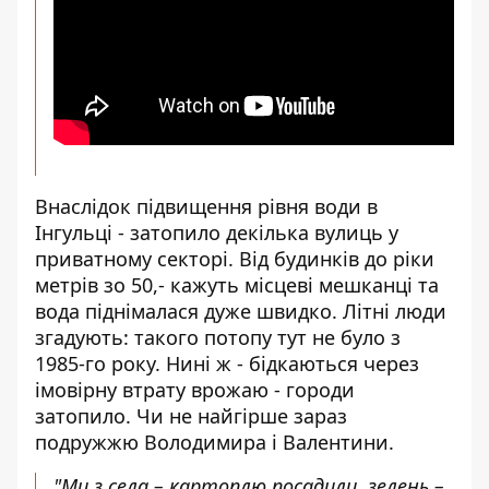
Внаслідок підвищення рівня води в
Інгульці - затопило декілька вулиць у
приватному секторі. Від будинків до ріки
метрів зо 50,- кажуть місцеві мешканці та
вода піднімалася дуже швидко. Літні люди
згадують: такого потопу тут не було з
1985-го року. Нині ж - бідкаються через
імовірну втрату врожаю - городи
затопило. Чи не найгірше зараз
подружжю Володимира і Валентини.
"Ми з села – картоплю посадили, зелень –