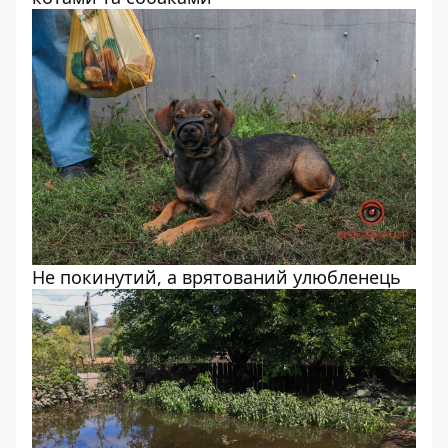
Не покинутий, а врятований улюбленець