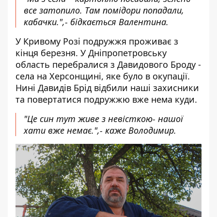
все затопило. Там помідори попадали,
кабачки.",- бідкається Валентина.
У Кривому Розі подружжя проживає з
кінця березня. У Дніпропетровську
область перебралися з Давидового Броду -
села на Херсонщині, яке було в окупації.
Нині Давидів Брід відбили наші захисники
та повертатися подружжю вже нема куди.
"Це син тут живе з невісткою- нашої
хати вже немає.",- каже Володимир.