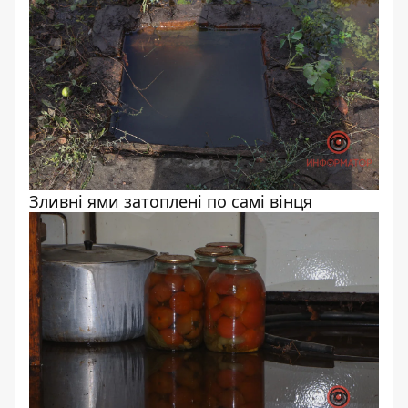
Зливні ями затоплені по самі вінця