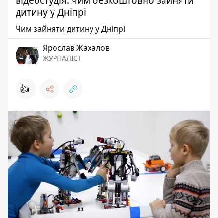
відеостудія: чим безкоштовно зайняти
дитину у Дніпрі
Чим зайняти дитину у Дніпрі
Ярослав Жахалов
ЖУРНАЛІСТ
👍