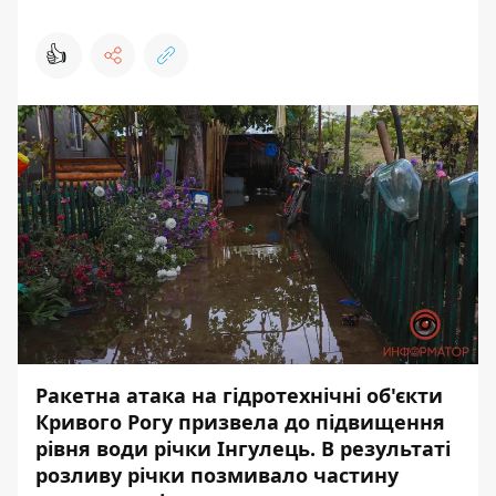
👍
Ракетна атака на
гідротехнічні об'єкти
Кривого Рогу
призвела до підвищення
рівня води річки Інгулець. В результаті
розливу річки позмивало частину