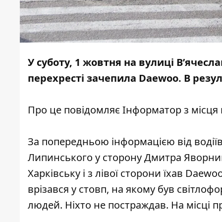
У суботу, 1 жовтня на вулиці В’ячесл
перехресті зачепила Daewoo. В резу
Про це повідомляє Інформатор з місця п
За попередньою інформацією від водіїв
Липинського у сторону Дмитра Яворни
Харківську і з лівої сторони їхав Daew
врізався у стовп, на якому був світлофо
людей. Ніхто не постраждав. На місці п