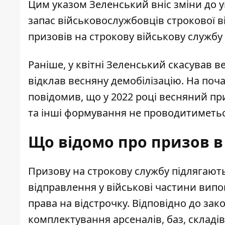
Цим указом Зеленський вніс зміни до ук
запас військовослужбовців строкової в
призовів на строкову військову службу 
Раніше, у квітні Зеленський скасував в
відклав весняну демобілізацію. На поч
повідомив, що у 2022 році весняний пр
та інші формування не проводитиметьс
Що відомо про призов в 
Призову на строкову службу
підлягають
відправлення у військові частини випов
права на відстрочку. Відповідно до за
комплектування арсеналів, баз, складів