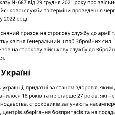
азу № 687 від 29 грудня 2021 року про звіль
ійськової служби та терміни проведення чер
у 2022 році.
есняний призов на строкову службу до армії т
атку квітня Генеральний штаб Збройних сил
изов на строкову військову службу до Зброй
я.
Україні
 українці, придатні за станом здоров’я, яким
нилося 18 років та не старше 27 років, які н
конодавства, строковиків залучають насампер
, центрів зберігання боєприпасів та на посад