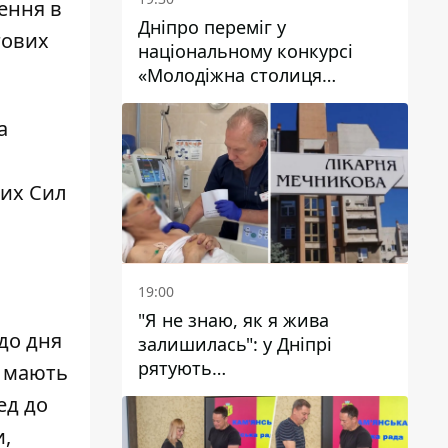
нення в
Дніпро переміг у
гових
національному конкурсі
«Молодіжна столиця
України – 2026»
а
них Сил
19:00
"Я не знаю, як я жива
 до дня
залишилась": у Дніпрі
рятують
е мають
військовослужбовицю та
ед до
мати чотирьох дітей, яку
и,
поранив КАБ