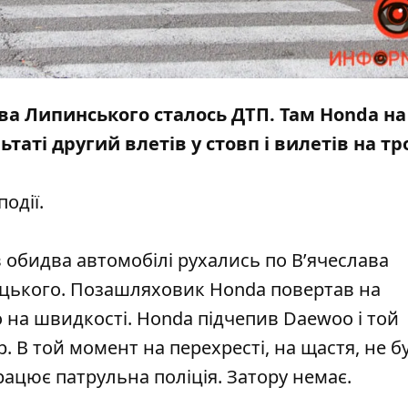
ава Липинського сталось ДТП. Там Honda на
льтаті другий
влетів
у стовп і вилетів на тр
одії.
 обидва автомобілі рухались по В’ячеслава
цького. Позашляховик Honda повертав на
oo на швидкості. Honda підчепив Daewoo і той
р. В той момент на перехресті, на щастя, не б
рацює патрульна поліція. Затору немає.