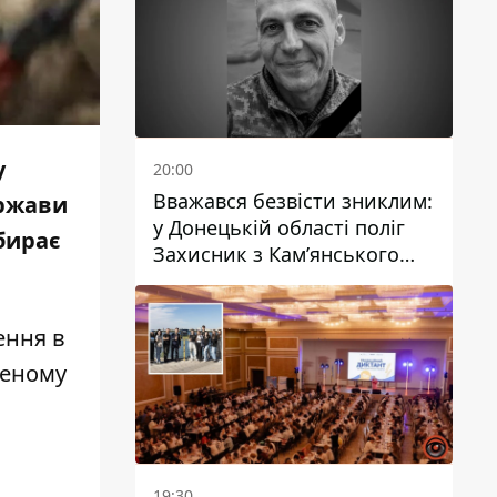
у
20:00
Вважався безвісти зниклим:
ержави
у Донецькій області поліг
бирає
Захисник з Кам’янського
Антон Красовський
ення в
леному
19:30