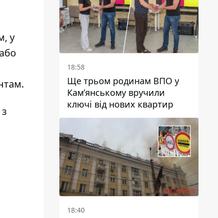
, у
 або
18:58
Ще трьом родинам ВПО у
нтам.
Кам’янському вручили
ключі від нових квартир
 з
18:40