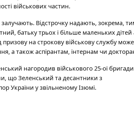
ості військових частин.
е залучають. Відстрочку надають, зокрема, тим
тний, батьку трьох і більше маленьких дітей
ід призову на строкову військову службу може
ня, а також аспірантам, інтернам чи доктора
нський нагородив військового 25-ої бригади
ли, що
Зеленський та десантники з
пор України у звільненому Ізюмі
.