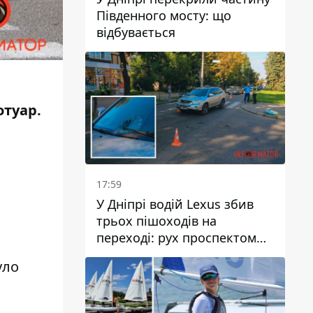
Південного мосту: що
відбувається
отуар.
17:59
У Дніпрі водій Lexus збив
трьох пішоходів на
переході: рух проспектом
Науки ускладнений
уло