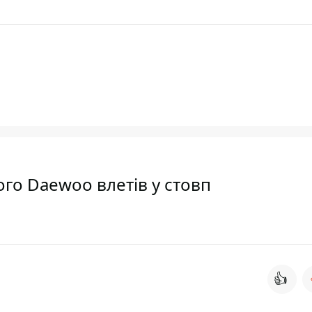
ого Daewoo влетів у стовп
👍