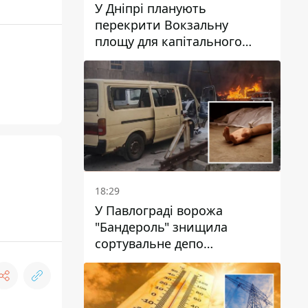
У Дніпрі планують
перекрити Вокзальну
площу для капітального
ремонту будинку, в який
влучила ворожа ракета: які
терміни
18:29
У Павлограді ворожа
"Бандероль" знищила
сортувальне депо
"Укрпошти" та вбила двох
працівниць