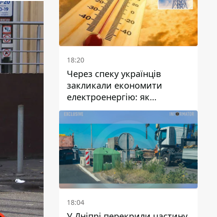
18:20
Через спеку українців
закликали економити
електроенергію: як
уникнути перевантаження
мереж
18:04
У Дніпрі перекрили частину