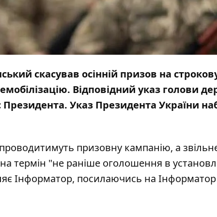
нський
скасував осінній призов на строков
демобілізацію. Відповідний
указ голови д
с Президента. Указ Президента України на
не проводитимуть призовну кампанію, а звільн
 на термін "не раніше оголошення в установ
мляє Інформатор, посилаючись на
Інформатор