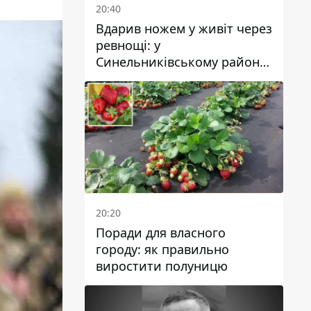
20:40
Вдарив ножем у живіт через
ревнощі: у
Синельниківському районі
затримали 49-річного
чоловіка за вбивство
20:20
Поради для власного
городу: як правильно
виростити полуницю