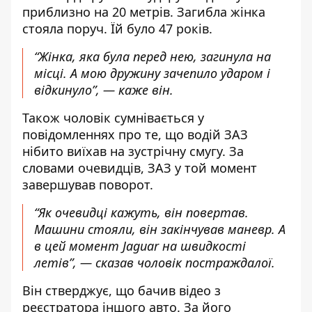
приблизно на 20 метрів. Загибла жінка
стояла поруч. Їй було 47 років.
“Жінка, яка була перед нею, загинула на
місці. А мою дружину зачепило ударом і
відкинуло”, — каже він.
Також чоловік сумнівається у
повідомленнях про те, що водій ЗАЗ
нібито виїхав на зустрічну смугу. За
словами очевидців, ЗАЗ у той момент
завершував поворот.
“Як очевидці кажуть, він повертав.
Машини стояли, він закінчував маневр. А
в цей момент Jaguar на швидкості
летів”, — сказав чоловік постраждалої.
Він стверджує, що бачив відео з
реєстратора іншого авто. За його