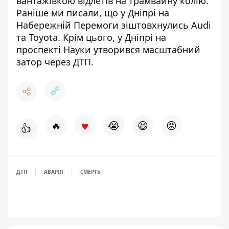
вантажівкою відлетів на трамвайну колію
.
Раніше ми писали, що
у Дніпрі на
Набережній Перемоги зіштовхнулись Audi
та Toyota
. Крім цього,
у Дніпрі на
проспекті Науки утворився масштабний
затор через ДТП
.
♥
🔥
😭
😆
😡
👍
ДТП
АВАРІЯ
СМЕРТЬ