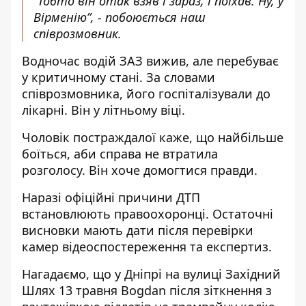
“Тобто він отак взяв і зараз, і поїхав. Ну, у
Вірменію”, - побоюється наш
співрозмовник.
Водночас водій ЗАЗ вижив, але перебуває
у критичному стані. За словами
співрозмовника, його госпіталізували до
лікарні. Він у літньому віці.
Чоловік постраждалої каже, що найбільше
боїться, аби справа не втратила
розголосу. Він хоче домогтися правди.
Наразі офіційні причини ДТП
встановлюють правоохоронці. Остаточні
висновки мають дати після перевірки
камер відеоспостереження та експертиз.
Нагадаємо, що
у Дніпрі на вулиці Західний
Шлях 13 травня Bogdan після зіткнення з