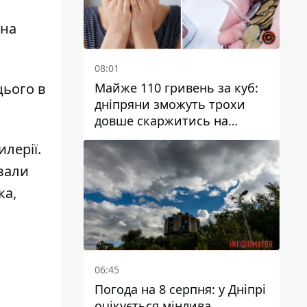
 на
08:01
Майже 110 гривень за куб:
цього в
дніпряни зможуть трохи
довше скаржитись на
заплановані тарифи на воду
илерії
.
на 2027 рік
вали
ка,
06:45
Погода на 8 серпня: у Дніпрі
очікується мінлива