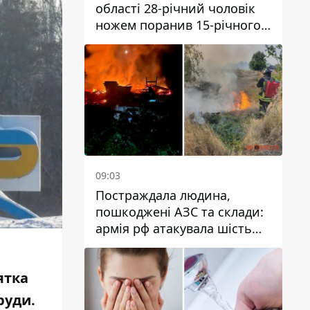
області 28-річний чоловік
ножем поранив 15-річного
хлопця
09:03
Постраждала людина,
пошкоджені АЗС та склади:
армія рф атакувала шість
районів Дніпропетровської
області
ятка
руди.