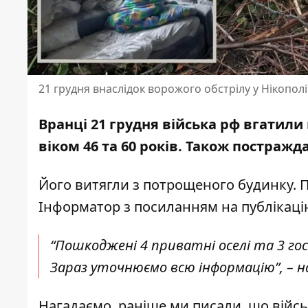
21 грудня внаслідок ворожого обстрілу у Нікополі
Вранці 21 грудня війська рф вгатили
віком
46 та 60 років. Також постражда
Його витягли з потрощеного будинку. П
Інформатор з посиланням на
публікаці
“Пошкоджені 4 приватні оселі та 3 гос
Зараз уточнюємо всю інформацію”, – на
Нагадаємо, раніше ми писали, що
війсь