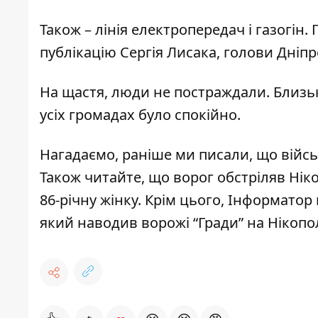
Також – лінія електропередач і газогін
публікацію Сергія Лисака, голови Дніп
На щастя, люди не постраждали. Близьк
усіх громадах було спокійно.
Нагадаємо, раніше ми писали, що
в
ійс
Також читайте, що ворог обстріляв Ніко
86-річну жінку
. Крім цього, Інформатор
який
наводив ворожі “Гради” на Нікопо