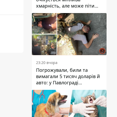
хмарність, але може піти
дощ
23:20 вчора
Погрожували, били та
вимагали 5 тисяч доларів й
авто: у Павлограді
затримали двох чоловіків