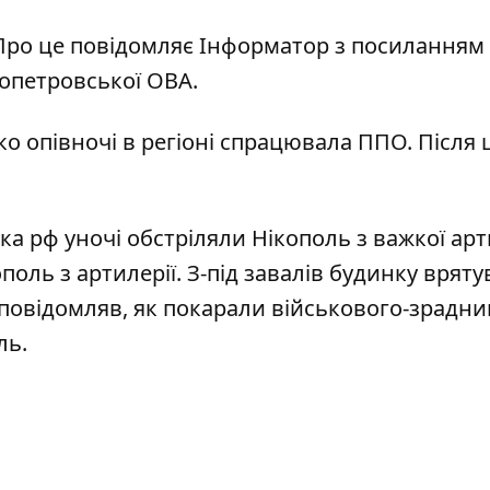
. Про це повідомляє Інформатор з посиланням
ропетровської ОВА
.
о опівночі в регіоні спрацювала ППО. Після 
ька рф уночі обстріляли Нікополь з важкої арт
поль з артилерії. З-під завалів будинку
вряту
 повідомляв, як покарали військового-зрадни
ль
.