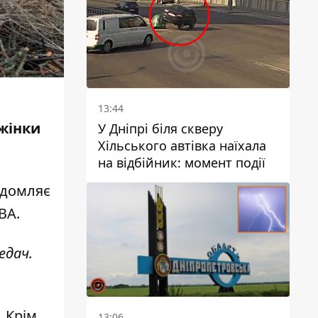
13:44
жінки
У Дніпрі біля скверу
Хільського автівка наїхала
на відбійник: момент події
ідомляє
ОВА
.
едач.
. Крім
13:06