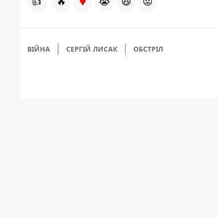
♥
👍
🔥
😭
😆
😡
ВІЙНА
СЕРГІЙ ЛИСАК
ОБСТРІЛ