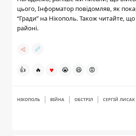
цього, Інформатор повідомляв, як пок
“Гради” на Нікополь
. Також читайте, щ
районі
.
♥
👍
🔥
😭
😆
😡
НІКОПОЛЬ
ВІЙНА
ОБСТРІЛ
СЕРГІЙ ЛИСАК