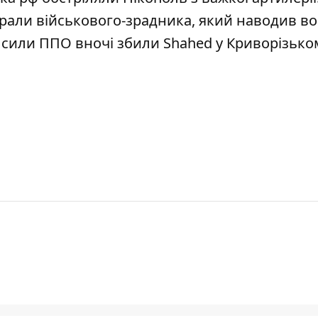
арали військового-зрадника, який
наводив во
о
сили ППО вночі збили Shahed у Криворізько