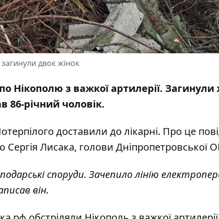
 загинули двоє жінок
 по Нікополю з важкої артилерії.
Загинули 
в 86-річний чоловік.
отерпілого доставили до лікарні. Про це пов
ю Сергія Лисака, голови Дніпропетровської 
подарські споруди. Зачепило лінію електропер
писав він.
ка рф обстріляли Нікополь з важкої артилерії