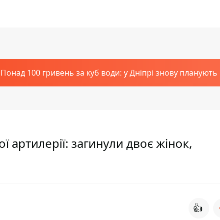
Понад 100 гривень за куб води: у Дніпрі знову планують
ї артилерії: загинули двоє жінок,
👍