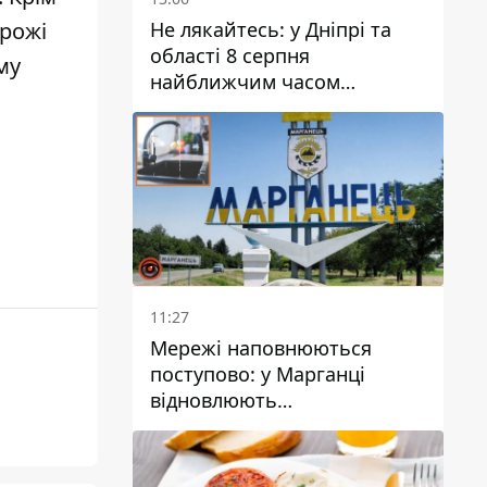
Не лякайтесь: у Дніпрі та
рожі
області 8 серпня
му
найближчим часом
очікується гроза
11:27
Мережі наповнюються
поступово: у Марганці
відновлюють
водопостачання