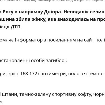
о Рогу в напрямку Дніпра. Неподалік сели
шина збила жінку, яка знаходилась на про
місця ДТП.
ідомляє Інформатор з посиланням на
сайт полі
становленні особи загиблої.
ури, зріст 168-172 сантиметри, волосся темно-
і штани, темно-зелену спортивну кофту, чорн
и.