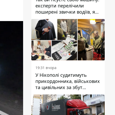
експерти перелічили
поширені звички водіїв, які
насправді шкодять
автомобілю
19:31 вчора
У Нікополі судитимуть
прикордонника, військових
та цивільних за збут
психотропів