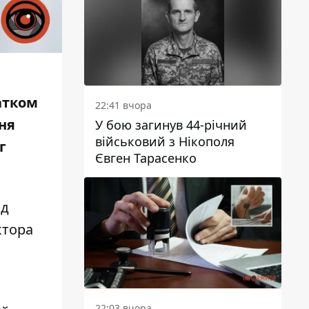
атком
22:41 вчора
ня
У бою загинув 44-річний
військовий з Нікополя
г
Євген Тарасенко
ід
ктора
22:03 вчора