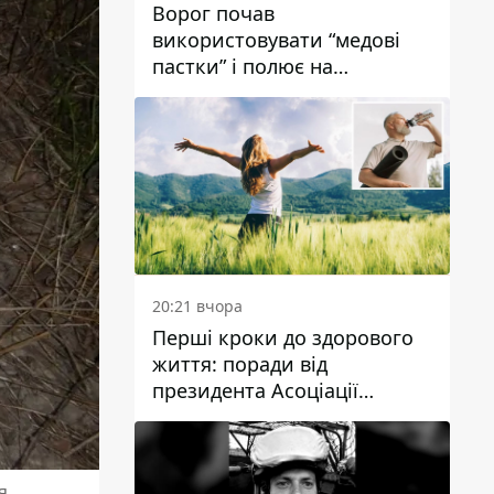
Ворог почав
використовувати “медові
пастки” і полює на
українських військових
20:21 вчора
Перші кроки до здорового
життя: поради від
президента Асоціації
дієтологів України
я