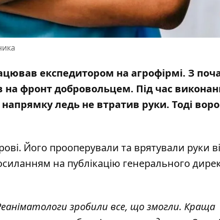
ника
рацював експедитором на агрофірмі. З поч
 на фронт добровольцем. Під час виконан
напрямку ледь не втратив руки. Тоді воро
рові. Його прооперували та врятували руки в
посиланням на публікацію
генерального дире
 Реаніматологи зробили все, що змогли. Краща