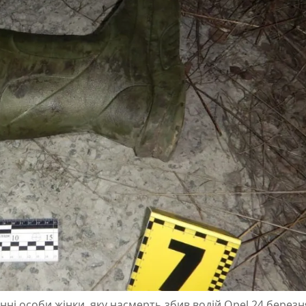
і особи жінки, яку насмерть збив водій Opel 24 березн