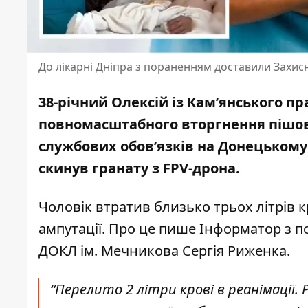
До лікарні Дніпра з пораненням доставили Захис
38-річний Олексій із Кам’янського п
повномасштабного вторгнення пішов
службових обов’язків на Донецькому 
скинув гранату з FPV-дрона.
Чоловік втратив близько трьох літрів к
ампутації. Про це пише Інформатор з 
ДОКЛ ім. Мечникова
Сергія Риженка.
“Перелито 2 літри крові в реанімації.