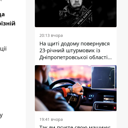
ща
їзній
20:13 вчора
На щиті додому повернувся
ції
23-річний штурмовик із
Дніпропетровської області
Богдан Бескровний
у
19:41 вчора
Так ви псуєте свою машину: