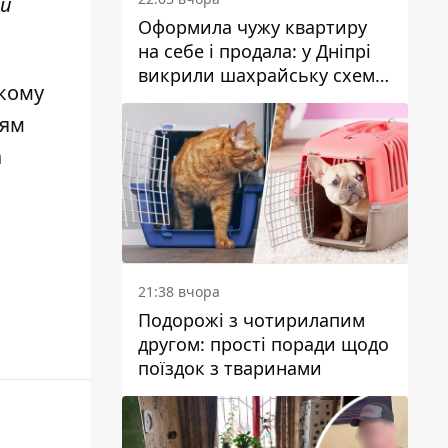
ій
Оформила чужу квартиру
на себе і продала: у Дніпрі
викрили шахрайську схему
ькому
з нерухомістю
ням
а
21:38 вчора
Подорожі з чотирилапим
другом: прості поради щодо
поїздок з тваринами