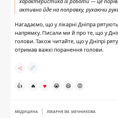
характеристика їх роботи — це порівн
активно йде на поправку, рухаючи рук
Нагадаємо, що
у лікарні Дніпра рятуют
напрямку
. Писали ми й про те, що
у Дні
голови
. Також читайте, що
у Дніпрі рят
отримав важкі поранення голови
.
♥
👍
🔥
😭
😆
😡
МЕДИЦИНА
ЛІКАРНЯ ІМ. МЕЧНИКОВА