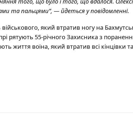
яння того, що було і того, що вдалося. Олекс
ами та пальцями”, — йдеться у повідомленні.
ь військового, який
втратив ногу на Бахмутс
прі
рятують 55-річного Захисника з поранен
ують життя воїна, який
втратив всі кінцівки т