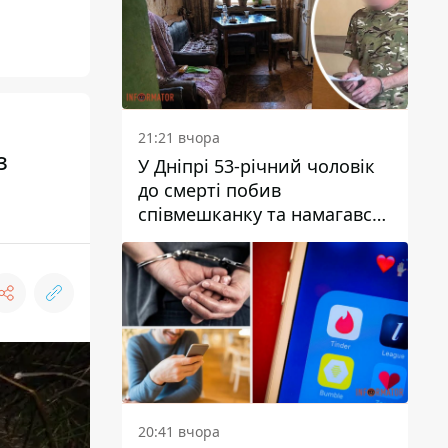
21:21 вчора
з
У Дніпрі 53-річний чоловік
до смерті побив
співмешканку та намагався
приховати злочин: деталі
20:41 вчора