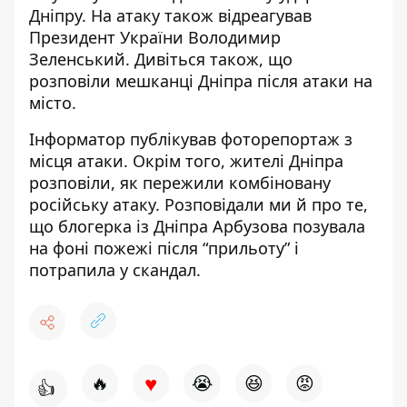
Дніпру
. На атаку також
відреагував
Президент України Володимир
Зеленський
. Дивіться також,
що
розповіли мешканці Дніпра
після атаки на
місто.
Інформатор публікував
фоторепортаж з
місця атаки
. Окрім того, жителі Дніпра
розповіли, як пережили комбіновану
російську атаку
. Розповідали ми й про те,
що блогерка із Дніпра
Арбузова позувала
на фоні пожежі після “прильоту”
і
потрапила у скандал.
♥
🔥
😭
😆
😡
👍