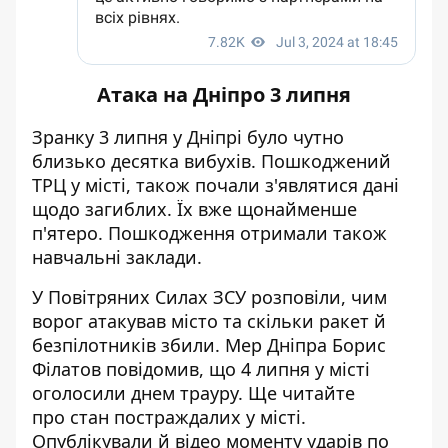
Атака на Дніпро 3 липня
Зранку 3 липня у Дніпрі
було чутно
близько десятка вибухів
. Пошкоджений
ТРЦ у місті, також почали
з'являтися дані
щодо загиблих
. Їх вже щонайменше
п'ятеро. Пошкодження
отримали також
навчальні заклади
.
У Повітряних Силах ЗСУ розповіли,
чим
ворог атакував місто
та скільки ракет й
безпілотників збили. Мер Дніпра Борис
Філатов повідомив, що
4 липня у місті
оголосили днем трауру
. Ще читайте
про
стан постраждалих у місті
.
Опублікували й
відео моменту ударів по