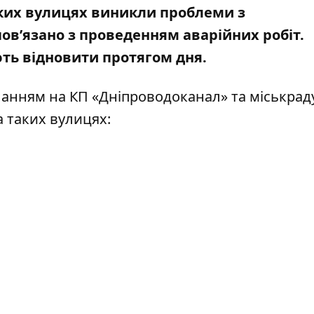
еяких вулицях виникли проблеми з
ов’язано з проведенням аварійних робіт.
ть відновити протягом дня.
иланням на
КП «Дніпроводоканал»
та
міськрад
на таких вулицях: