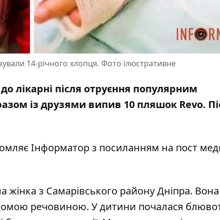
ізували 14-річного хлопця. Фото ілюстративне
 до лікарні після отруєння популярним
разом із друзями випив 10 пляшок Revo. Пі
ідомляє Інформатор з посиланням на
пост мед
на жінка з Самарівського району Дніпра. Вона
ідомою речовиною. У дитини почалася блювот