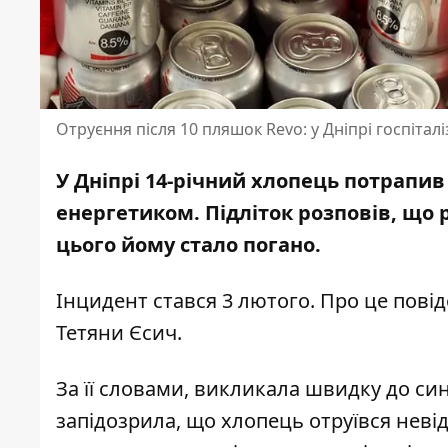
Отруєння після 10 пляшок Revo: у Дніпрі госпітал
У Дніпрі 14-річний хлопець потрапив
енергетиком. Підліток розповів, що 
цього йому стало погано.
Інцидент стався 3 лютого. Про це пов
Тетяни Єсич
.
За її словами, викликала швидку до си
запідозрила, що хлопець отруївся нев