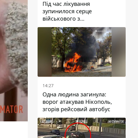
Під час лікування
зупинилося серце
військового з
Дніпропетровської області
Ростислава Лупашка
14:27
Одна людина загинула:
ворог атакував Нікополь,
згорів рейсовий автобус