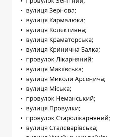
провулок Зенітний;
вулиця Зернова;
вулиця Кармалюка;
вулиця Колективна;
вулиця Краматорська;
вулиця Кринична Балка;
провулок Лікарняний;
вулиця Макіївська;
вулиця Миколи Арсенича;
вулиця Міська;
провулок Неманський;
вулиця Провулки;
провулок Старолікарняний;
вулиця Сталеварівська;