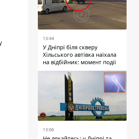
13:44
у
У Дніпрі біля скверу
Хільського автівка наїхала
на відбійник: момент події
13:06
Не лякайтесь: у Дніпрі та