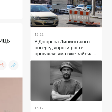
15:52
лиць
У Дніпрі на Липинського
посеред дороги росте
провалля: яма вже зайняла
смугу руху
15:12