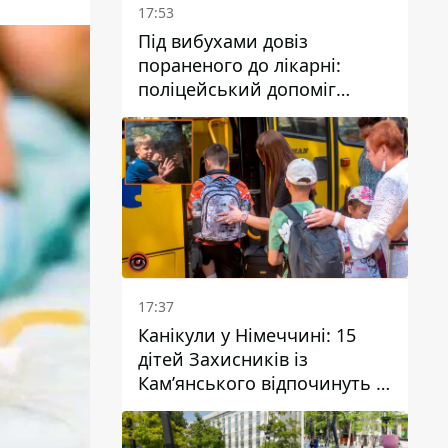
17:53
Під вибухами довіз
пораненого до лікарні:
поліцейський допоміг
постраждалому після атаки
на Кам’янський район
17:37
Канікули у Німеччині: 15
дітей Захисників із
Кам’янського відпочинуть у
Вупперталі