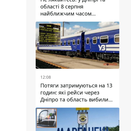
області 8 серпня
найближчим часом
очікується гроза
12:08
Потяги затримуються на 13
годин: які рейси через
Дніпро та область вибилися
з графіка