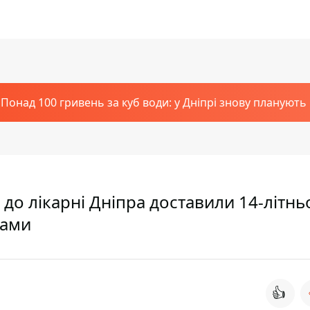
Понад 100 гривень за куб води: у Дніпрі знову планують
: до лікарні Дніпра доставили 14-літнь
ками
👍