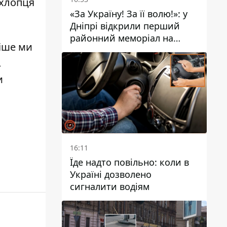
 хлопця
«За Україну! За її волю!»: у
Дніпрі відкрили перший
районний меморіал на
ніше ми
честь полеглих Захисників
.
и
16:11
Їде надто повільно: коли в
Україні дозволено
сигналити водіям