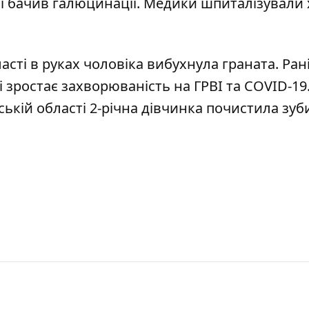
 і бачив галюцинації. Медики шпиталізували
асті в
руках чоловіка вибухнула граната
. Ра
і
зростає захворюваність на ГРВІ та COVID-19
ській області
2-річна дівчинка почистила зуб