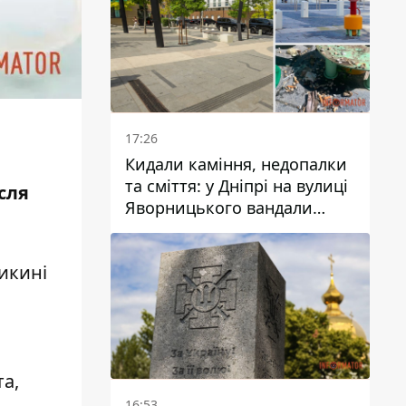
17:26
Кидали каміння, недопалки
та сміття: у Дніпрі на вулиці
сля
Яворницького вандали
пошкодили питні фонтани
икині
а,
16:53