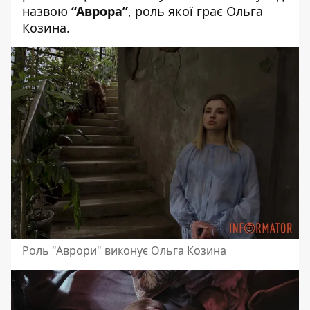
назвою
“Аврора”
, роль якої грає Ольга
Козина.
Роль "Аврори" виконує Ольга Козина