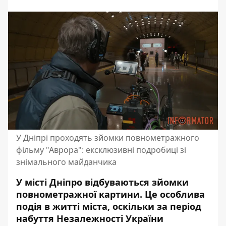
У Дніпрі проходять зйомки повнометражного
фільму "Аврора": ексклюзивні подробиці зі
знімального майданчика
У місті Дніпро відбуваються зйомки
повнометражної картини. Це особлива
подія в житті міста, оскільки за період
набуття Незалежності України