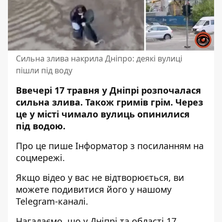
Сильна злива накрила Дніпро: деякі вулиці
пішли під воду
Ввечері 17 травня у Дніпрі розпочалася
сильна злива. Також гримів грім. Через
це у місті чимало вулиць опинилися
під водою.
Про це пише Інформатор з посиланням на
соцмережі.
Якщо відео у вас не відтворюється, ви
можете
подивитися
його у нашому
Telegram-каналі.
Нагадаємо, що
у Дніпрі та області 17