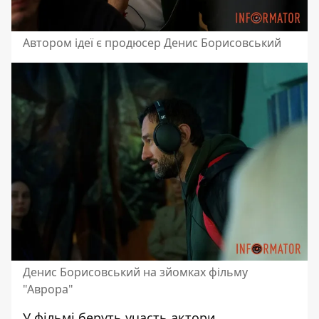
Автором ідеї є продюсер Денис Борисовський
Денис Борисовський на зйомках фільму
"Аврора"
У фільмі беруть участь актори