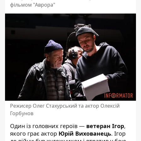
фільмом "Аврора"
Режисер Олег Стахурський та актор Олексій
Горбунов
Один із головних героїв —
ветеран Ігор
,
якого грає актор
Юрій Вихованець
. Ігор