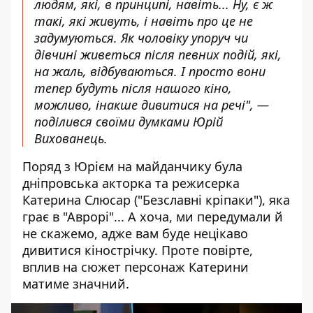
людям, які, в принципі, навіть... Ну, є ж
такі, які живуть, і навіть про це не
задумуються. Як чоловіку упоруч чи
дівчині живеться після певних подій, які,
на жаль, відбуваються. І просто вони
тепер будуть після нашого кіно,
можливо, інакше дивитися на речі", —
поділився своїми думками Юрій
Вихованець.
Поряд з Юрієм на майданчику була
дніпровська акторка та режисерка
Катерина Слюсар ("Безславні кріпаки"), яка
грає в "Аврорі"... А хоча, ми передумали й
не скажемо, адже вам буде нецікаво
дивитися кінострічку. Проте повірте,
вплив на сюжет персонаж Катерини
матиме значний.