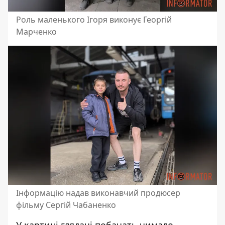
Роль маленького Ігоря виконує Георгій
Марченко
Інформацію надав виконавчий продюсер
фільму Сергій Чабаненко