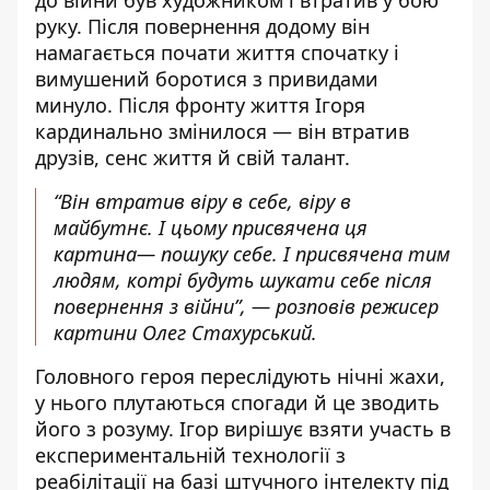
до війни був художником і втратив у бою
руку. Після повернення додому він
намагається почати життя спочатку і
вимушений боротися з привидами
минуло. Після фронту життя Ігоря
кардинально змінилося — він втратив
друзів, сенс життя й свій талант.
“Він втратив віру в себе, віру в
майбутнє. І цьому присвячена ця
картина— пошуку себе. І присвячена тим
людям, котрі будуть шукати себе після
повернення з війни”, — розповів режисер
картини Олег Стахурський.
Головного героя переслідують нічні жахи,
у нього плутаються спогади й це зводить
його з розуму. Ігор вирішує взяти участь в
експериментальній технології з
реабілітації на базі штучного інтелекту під