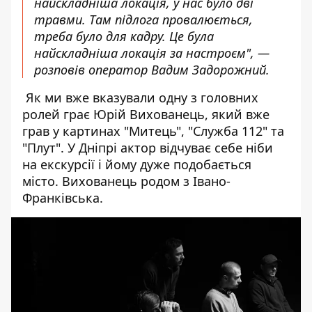
найскладніша локація, у нас було дві
травми. Там підлога провалюється,
треба було для кадру. Це була
найскладніша локація за настроєм", —
розповів оператор Вадим Задорожний.
Як ми вже вказували одну з головних
ролей грає Юрій Вихованець, який вже
грав у картинах "Митець", "Служба 112" та
"Плут". У Дніпрі актор відчуває себе ніби
на екскурсії і йому дуже подобається
місто. Вихованець родом з Івано-
Франківська.