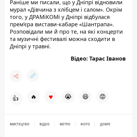
Раніше ми писали, що у Дніпрі
відновили
мурал «Дівчина з хлібцем і салом»
. Окрім
того, у ДРАМіКОМі у Дніпрі
відбулася
прем’єра вистави-кабаре «Шантрапа»
.
Розповідали ми й про те, на які
концерти
та музичні фестивалі
можна сходити в
Дніпрі у травні.
Відео: Тарас Іванов
♥
🔥
😭
😆
😡
👍
МИСТЕЦТВО
ВІДЕО
МЕТРО
ФОТО
ДОБРЕ