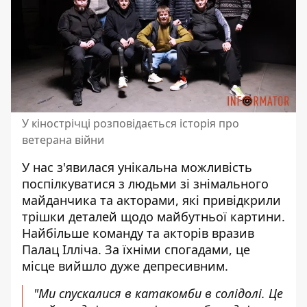
У кінострічці розповідається історія про
ветерана війни
У нас з'явилася унікальна можливість
поспілкуватися з людьми зі знімального
майданчика та акторами, які привідкрили
трішки деталей щодо майбутньої картини.
Найбільше команду та акторів вразив
Палац Ілліча. За їхніми спогадами, це
місце вийшло дуже депресивним.
"Ми спускалися в катакомби в солідолі. Це