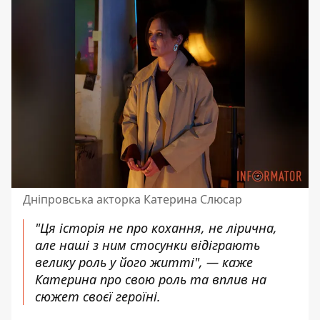
Дніпровська акторка Катерина Слюсар
"Ця історія не про кохання, не лірична,
але наші з ним стосунки відіграють
велику роль у його житті", — каже
Катерина про свою роль та вплив на
сюжет своєї героїні.