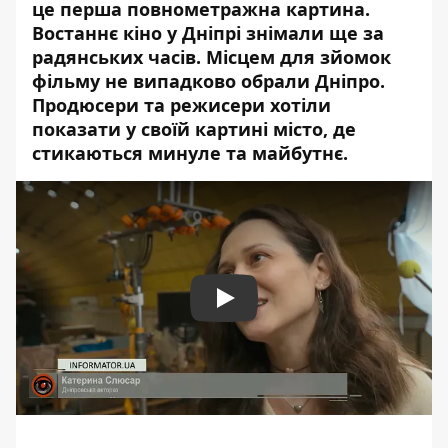
це
перша повнометражна картина
.
Востаннє кіно у Дніпрі знімали ще за
радянських часів. Місцем для зйомок
фільму не випадково обрали Дніпро.
Продюсери та режисери хотіли
показати у своїй картині місто, де
стикаються минуле та майбутнє.
Play