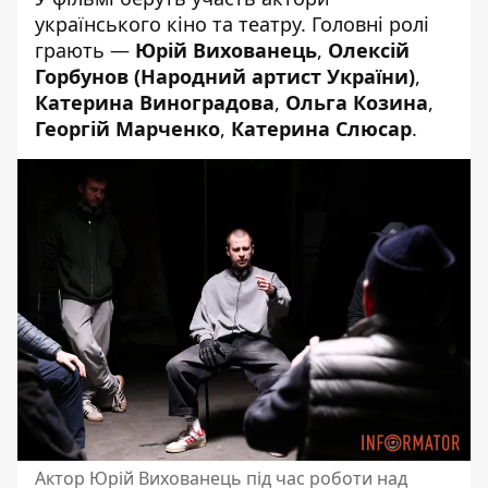
українського кіно та театру. Головні ролі
грають —
Юрій Вихованець
,
Олексій
Горбунов (Народний артист України)
,
Катерина Виноградова
,
Ольга Козина
,
Георгій Марченко
,
Катерина Слюсар
.
Актор Юрій Вихованець під час роботи над