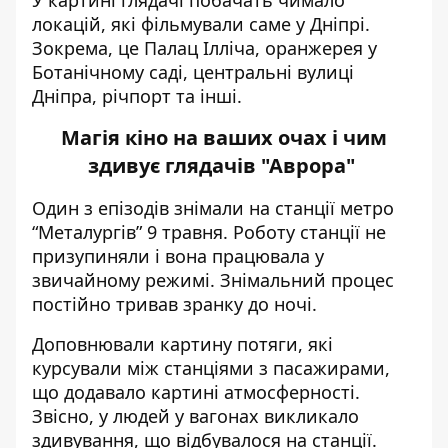
У картині глядачі побачать чимало
локацій, які фільмували саме у Дніпрі.
Зокрема, це Палац Ілліча, оранжерея у
Ботанічному саді, центральні вулиці
Дніпра, річпорт та інші.
Магія кіно на ваших очах і чим
здивує глядачів "Аврора"
Один з епізодів знімали на станції метро
“Металургів” 9 травня. Роботу станції не
призупиняли і вона працювала у
звичайному режимі. Знімальний процес
постійно тривав зранку до ночі.
Доповнювали картину потяги, які
курсували між станціями з пасажирами,
що додавало картині атмосферності.
Звісно, у людей у вагонах викликало
здивування, що відбувалося на станції.