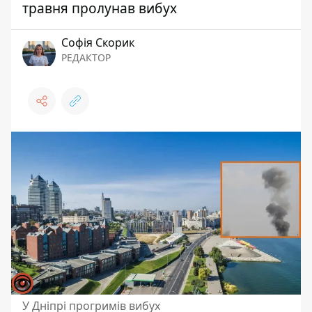
травня пролунав вибух
Софія Скорик
РЕДАКТОР
У Дніпрі прогримів вибух