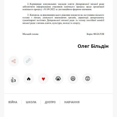
Олег Більдін
♥
🔥
😭
😆
😡
👍
ВІЙНА
ШКОЛА
ДНІПРО
НАВЧАННЯ