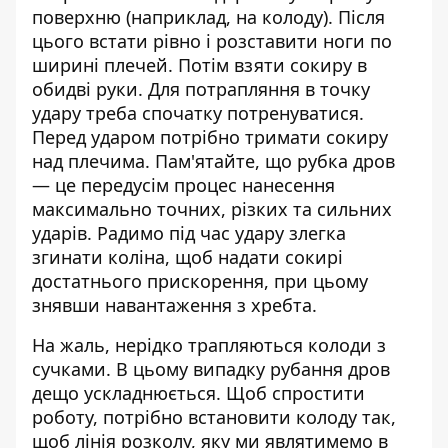
поверхню (наприклад, на колоду). П
ісля
цього встати рівно і розставити ноги по
ширині плечей. П
отім взяти сокиру в
обидві руки. Д
ля потрапляння в точку
удару треба спочатку потренуватися.
П
еред ударом потрібно тримати сокиру
над плечима. П
ам'ятайте, що рубка дров
— це передусім процес нанесення
максимально точних, різких та сильних
ударів. Р
адимо під час удару злегка
згинати коліна, щоб надати сокирі
достатнього прискорення, при цьому
знявши навантаження з хребта.
​На жаль, нерідко трапляються
колоди з
сучками. В
цьому випадку рубання дров
дещо ускладнюється. Щоб спростити
роботу, потрібно встановити колоду так,
щоб лінія розколу, яку ми являтимемо в