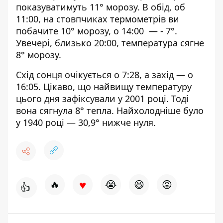
показуватимуть 11° морозу. В обід, об
11:00, на стовпчиках термометрів ви
побачите 10° морозу, о 14:00 — - 7°.
Увечері, близько 20:00, температура сягне
8° морозу.
Схід сонця очікується о 7:28, а захід — о
16:05. Цікаво, що найвищу температуру
цього дня зафіксували у 2001 році. Тоді
вона сягнула 8° тепла. Найхолодніше було
у 1940 році — 30,9° нижче нуля.
♥
🔥
😭
😆
😡
👍