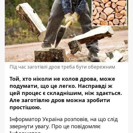
Під час заготівлі дров треба бути обережним
Той, хто ніколи не колов дрова, може
подумати, що це легко. Насправді ж
цей процес є складнішим, ніж здається.
Але заготівлю дров
можна зробити
простішою
.
Інформатор Україна
розповів, на що слід
звернути увагу. Про це повідомляє