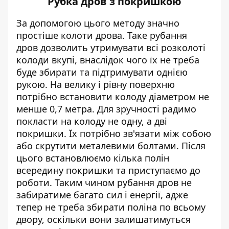
Рубка дров з покришкою
За допомогою цього методу значно
простіше колоти дрова. Таке рубання
дров
дозволить утримувати всі розколоті
колоди вкупі, внаслідок чого їх не треба
буде збирати та підтримувати однією
рукою. Н
а велику і рівну поверхню
потрібно встановити колоду діаметром не
менше 0,7 метра. Д
ля зручності радимо
покласти на колоду не одну, а дві
покришки. Їх потрібно зв'язати між собою
або скрутити металевими болтами. Пі
сля
цього встановлюємо кілька полін
всередину покришки та приступаємо до
роботи. Т
аким чином рубання дров не
забиратиме багато сил і енергії, адже
тепер не треба збирати поліна по всьому
двору, оскільки вони залишатимуться