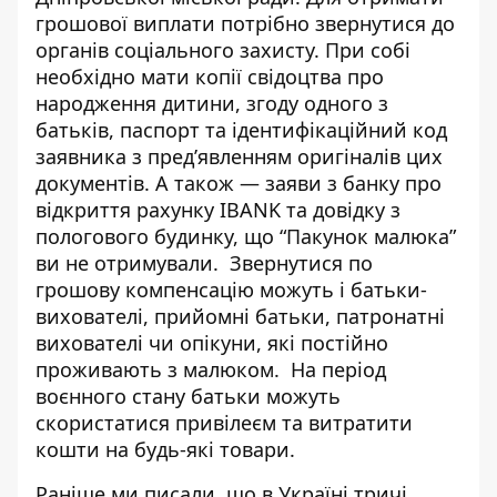
грошової виплати потрібно звернутися до
органів соціального захисту. При собі
необхідно мати копії свідоцтва про
народження дитини, згоду одного з
батьків, паспорт та ідентифікаційний код
заявника з пред’явленням оригіналів цих
документів. А також — заяви з банку про
відкриття рахунку
IBANK та довідку з
пологового будинку, що “Пакунок малюка”
ви не отримували.
Звернутися по
грошову компенсацію можуть і батьки-
вихователі, прийомні батьки, патронатні
вихователі чи опікуни, які постійно
проживають з малюком.
На період
воєнного стану батьки можуть
скористатися привілеєм та витратити
кошти на будь-які товари.
Раніше ми писали, що в Україні тричі