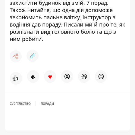
захистити будинок від змій,
7 порад
.
Також читайте, що одна дія допоможе
зекономить пальн
е влітку,
інструктор з
водіння дав пораду
. Писали ми й про те,
як
розпізнати вид головного болю та що з
ним робити
.
♥
🔥
😭
😆
😡
👍
СУСПІЛЬСТВО
ПОРАДИ