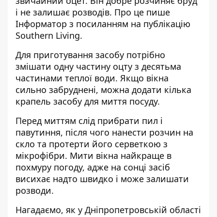
звичайний оцет. Він добре розчиняє бруд
і не залишає розводів. Про це пише
Інформатор з посиланням
на публікацію
Southern Living
.
Для приготування засобу потрібно
змішати одну частину оцту з десятьма
частинами теплої води. Якщо вікна
сильно забруднені, можна додати кілька
крапель засобу для миття посуду.
Перед миттям слід прибрати пил і
павутиння, після чого нанести розчин на
скло та протерти його серветкою з
мікрофібри. Мити вікна найкраще в
похмуру погоду, адже на сонці засіб
висихає надто швидко і може залишати
розводи.
Нагадаємо, як у Дніпропетровській області