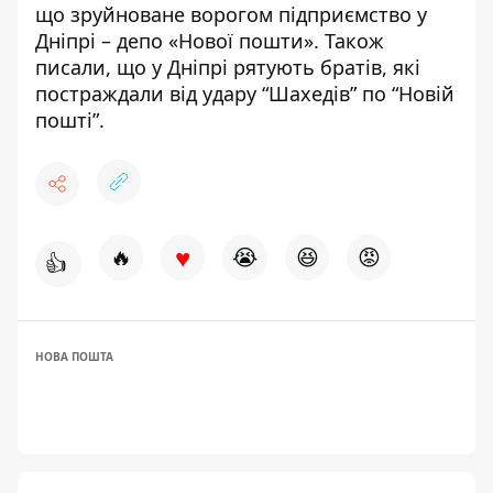
що
зруйноване ворогом підприємство у
Дніпрі – депо «Нової пошти»
. Також
писали, що
у Дніпрі рятують братів, які
постраждали від удару “Шахедів” по “Новій
пошті”
.
♥
🔥
😭
😆
😡
👍
НОВА ПОШТА