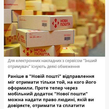
Для електронних накладних з сервісом "Інший
отримувач" існують деякі обмеження
Раніше в "Новій пошті" відправлення
міг отримати тільки той, на кого його
оформили. Проте тепер через
мобільний додаток "Нової пошти"
можна надати право людині, якій ви
довіряєте, отримати та сплатити