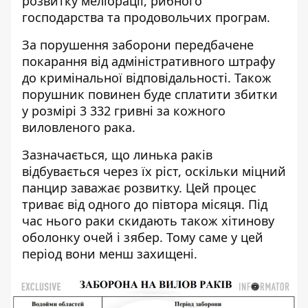
розвитку меліорації, рибного
господарства та продовольчих програм.
За порушення заборони передбачене
покарання від адміністративного штрафу
до кримінальної відповідальності. Також
порушник повинен буде сплатити збитки
у розмірі 3 332 гривні за кожного
виловленого рака.
Зазначається, що линька раків
відбувається через їх ріст, оскільки міцний
панцир заважає розвитку. Цей процес
триває від одного до півтора місяця. Під
час нього раки скидають також хітинову
оболонку очей і зябер. Тому саме у цей
період вони менш захищені.