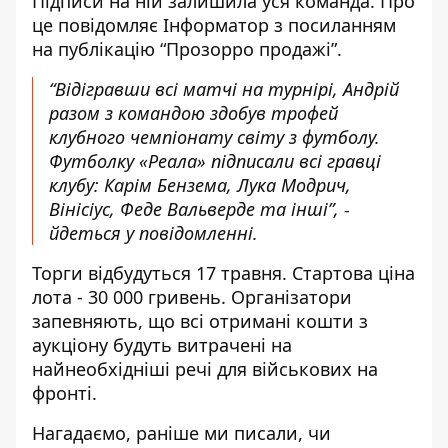
Підписи на ній залишила уся команда. Про
це повідомляє Інформатор з посиланням
на
публікацію “Прозорро продажі”
.
“Відігравши всі матчі на турнірі, Андрій
разом з командою здобув трофей
клубного чемпіонату світу з футболу.
Футболку «Реала» підписали всі гравці
клубу: Карім Бензема, Лука Модрич,
Вінісіус, Феде Вальверде та інші”, -
йдеться у повідомленні.
Торги відбудуться 17 травня. Стартова ціна
лота - 30 000 гривень.
Організатори
запевняють, що
всі отримані кошти з
аукціону будуть витрачені на
найнеобхідніші речі для військових на
фронті.
Нагадаємо, раніше ми писали, чи