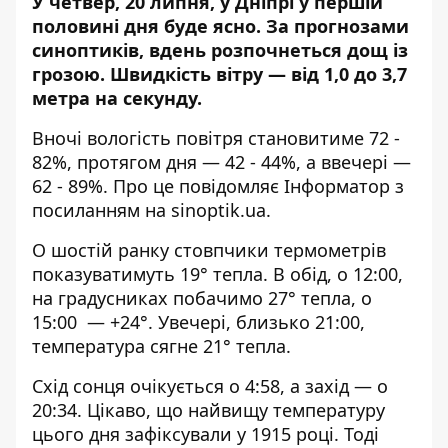
У четвер, 20 липня, у Дніпрі у першій
половині дня буде ясно. За прогнозами
синоптиків,
вдень розпочнеться дощ із
грозою
. Швидкість вітру — від 1,0 до 3,7
метра на секунду.
Вночі вологість повітря становитиме 72 -
82%, протягом дня — 42 - 44%, а ввечері —
62 - 89%. Про це повідомляє Інформатор з
посиланням на sinoptik.ua.
О шостій ранку стовпчики термометрів
показуватимуть 19° тепла. В обід, о 12:00,
на градусниках побачимо 27° тепла, о
15:00 — +24°. Увечері, близько 21:00,
температура сягне 21° тепла.
Схід сонця очікується о 4:58, а захід — о
20:34. Цікаво, що найвищу температуру
цього дня зафіксували у 1915 році. Тоді