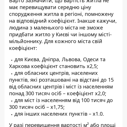
Варто зазначити, що
вартість житла
не
має перевищувати середню ціну
спорудження житла в регіоні, помножену
на відповідний коефіцієнт. Інакше кажучи,
людина з маленького міста не зможе
придбати житло у Києві чи іншому місті-
мільйоннику. Для кожного міста свій
коефіцієнт:
для Києва, Дніпра, Львова, Одеси та
Харкова коефіцієнт становить х2,5;
для обласних центрів, населених
пунктів, які розташовані на відстані до 15
від обласних центрів і міст із населенням
понад 300 тисяч осіб – коефіцієнт х2,0;
для міст із населенням від 100 тисяч до
300 тисяч осіб – х1,75;
для інших населених пунктів – х1.0.
У разі перевищення вартості м² або площі