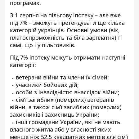
програмах.
З 1 серпня на пільгову іпотеку – але вже
під 7% – зможуть претендувати ще кілька
категорій українців. Основні умови (вік,
платоспроможність та біла зарплатня) ті
самі, що і у пільговиків.
Під 7% іпотеку можуть отримати наступні
категорії:
ветерани війни та члени їх сімей;
учасники бойових дій;
особи з інвалідністю внаслідок війни;
сім’ї загиблих (померлих) ветеранів
війни, а також сім’ї загиблих (померлих)
захисників і захисниць України;
інші громадяни України, які не мають
власного житла або у власності яких
менше ніж 52,5 квадратних метрів для сім’ї