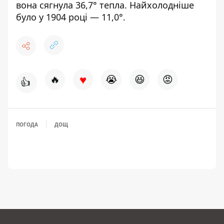
вона сягнула 36,7° тепла. Найхолодніше
було у 1904 році — 11,0°.
♥
🔥
😭
😆
😡
👍
ПОГОДА
ДОЩ