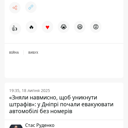
♥
🔥
😭
😆
😡
👍
ВІЙНА
ВИБУХ
19:35, 18 липня 2025
«Зняли навмисно, щоб уникнути
штрафів»: у Дніпрі почали евакуювати
автомобілі без номерів
Стас Руденко