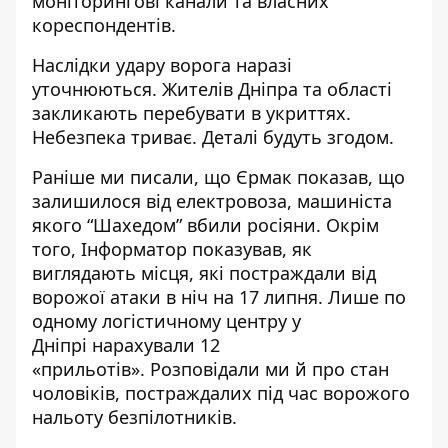
моніторингові канали та власних
кореспондентів.
Наслідки удару ворога наразі
уточнюються. Жителів Дніпра та області
закликають перебувати в укриттях.
Небезпека триває. Деталі будуть згодом.
Раніше ми писали, що
Єрмак показав, що
залишилося від електровоза
, машиніста
якого “Шахедом” вбили росіяни. Окрім
того, Інформатор показував,
як
виглядають місця, які постраждали від
ворожої атаки
в ніч на 17 липня. Лише
по
одному логістичному центру у
Дніпрі
нарахували 12
«прильотів». Розповідали ми й про
стан
чоловіків, постраждалих під час ворожого
нальоту безпілотників
.