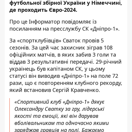
футбольної збірної України
у Німеччині,
де проходить Євро-2024.
Про це Інформатор повідомляє
із
посиланням на пресслужбу СК «Дніпро-1»
.
За «спортклубівців» Сваток провів 5
сезонів. За цей час захисник зіграв 108
офіційних матчів, в яких забив 3 голи та
віддав 3 результативні передачі. 29-річний
українець був капітаном СК, у цьому
статусі він виводив «Дніпро-1» на поле 72
рази, що є повторенням клубного рекорду,
який встановив Сергій Кравченко.
«Спортивний клуб «Дніпро-1» дякує
Олександру Сватку за гру, лідерські
якості та емоції, які він дарував
вболівальникам та одночасно якими
заряджав гравців на полі. Бажаємо