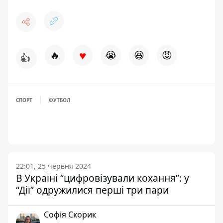
♥
🔥
😭
😆
😡
👍
СПОРТ
ФУТБОЛ
22:01, 25 червня 2024
В Україні “цифровізували кохання”: у
“Дії” одружилися перші три пари
Софія Скорик