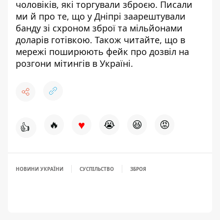
чоловіків, які торгували зброєю
. Писали
ми й про те, що у Дніпрі
заарештували
банду зі схроном зброї
та мільйонами
доларів готівкою. Також читайте, що в
мережі поширюють
фейк про дозвіл на
розгони мітингів в Україні
.
♥
🔥
😭
😆
😡
👍
НОВИНИ УКРАЇНИ
СУСПІЛЬСТВО
ЗБРОЯ