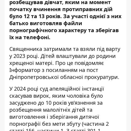
розбещував дівчат, яким на момент
початку вчинення протиправних дій
було 12 та 13 років. За участі однієї з них
батько виготовляв файли
порнографічного характеру та зберігав
їх на телефоні.
Священника затримали та взяли під варту
у 2023 році. Дітей влаштували до родини
хрещеної матері. Про це повідомляє
Інформатор з посиланням на
пост
Дніпропетровської обласної прокуратури
.
У 2024 році суд апеляційної інстанції
скасував вирок, яким чоловіка було
засуджено до 10 років ув’язнення за
розбещення малолітніх дітей та
виготовлення і зберігання дитячої
порнографії без мети збуту (частина 2
статті 156, частини 1, 3 статті 301-1