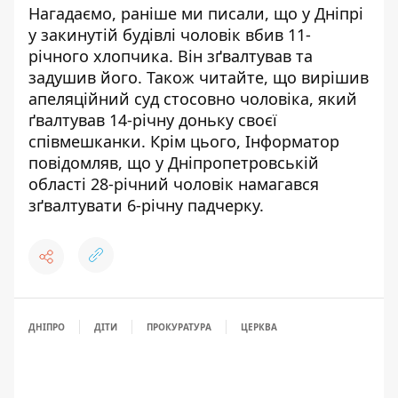
Нагадаємо, раніше ми писали, що
у Дніпрі
у закинутій будівлі чоловік вбив 11-
річного хлопчика
. Він зґвалтував та
задушив його. Також читайте, що
вирішив
апеляційний суд стосовно чоловіка, який
ґвалтував 14-річну доньку своєї
співмешканки
. Крім цього, Інформатор
повідомляв, що
у Дніпропетровській
області 28-річний чоловік намагався
зґвалтувати 6-річну падчерку
.
ДНІПРО
ДІТИ
ПРОКУРАТУРА
ЦЕРКВА