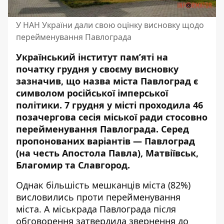
У НАН України дали свою оцінку висновку щодо
перейменування Павлограда
Український інститут пам’яті на
початку грудня у своєму висновку
зазначив, що
назва міста Павлоград
є
символом російської імперської
політики. 7 грудня у місті
проходила 46
позачергова сесія міської ради
стосовно
перейменування Павлограда. Серед
пропонованих варіантів — Павлоград
(на честь Апостола Павла), Матвіївськ,
Благомир та Славгород.
Однак більшість мешканців міста (82%)
висловились проти перейменування
міста. А міськрада Павлограда
після
обговорення затвердила звернення до