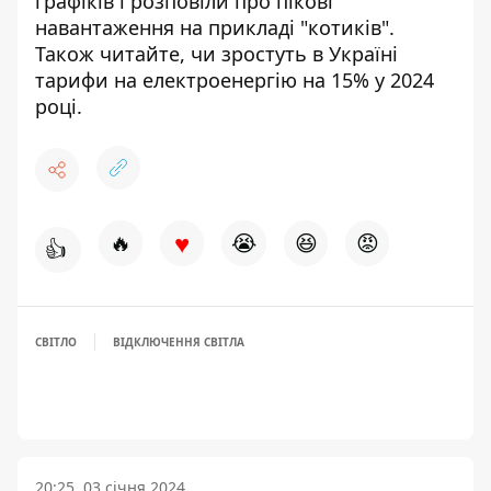
графіків
і
розповіли про пікові
навантаження на прикладі "котиків"
.
Також читайте,
чи зростуть в Україні
тарифи
на електроенергію на 15% у 2024
році.
♥
🔥
😭
😆
😡
👍
СВІТЛО
ВІДКЛЮЧЕННЯ СВІТЛА
20:25, 03 січня 2024