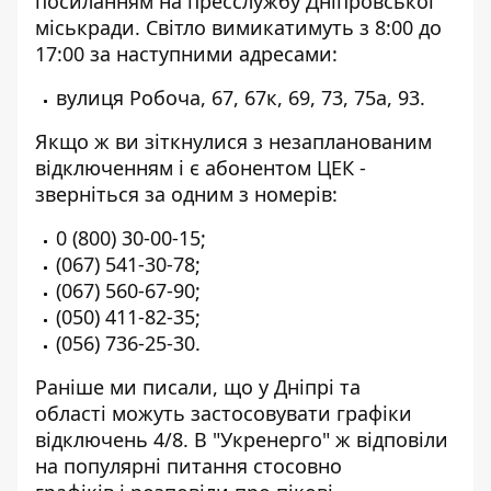
посиланням на пресслужбу
Дніпровської
міськради. Світло вимикатимуть з 8:00 до
17:00 за наступними адресами:
вулиця Робоча, 67, 67к, 69, 73, 75а, 93.
Якщо ж ви зіткнулися з незапланованим
відключенням і є абонентом ЦЕК -
зверніться за одним з номерів:
0 (800) 30-00-15
;
(067) 541-30-78
;
(067) 560-67-90
;
(050) 411-82-35
;
(056) 736-25-30
.
Раніше ми писали, що у Дніпрі та
області
можуть застосовувати графіки
відключень 4/8
. В "Укренерго" ж
відповіли
на популярні питання стосовно