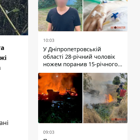
10:03
та
У Дніпропетровській
області 28-річний чоловік
ежі
ножем поранив 15-річного
в
хлопця
ані
09:03