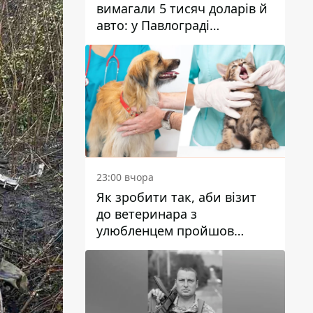
вимагали 5 тисяч доларів й
авто: у Павлограді
затримали двох чоловіків
23:00 вчора
Як зробити так, аби візит
до ветеринара з
улюбленцем пройшов
спокійно: прості поради