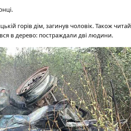
онці.
цькій горів дім, загинув чоловік
. Також чита
ався в дерево: постраждали дві людини
.