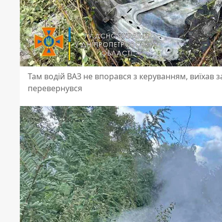
Там водій ВАЗ не впорався з керуванням, виїхав 
перевернувся