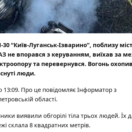
-30 “Київ-Луганськ-Ізварино”, поблизу міс
ВАЗ
не впорався з керуванням
, виїхав за м
ектроопору та перевернувся.
Вогонь охопи
иснуті люди.
о 13:09. Про це повідомляє Інформатор з
етровській області.
ики виявили обгорілі тіла трьох людей. Їх д
і склала 8 квадратних метрів.