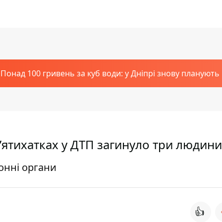
Понад 100 гривень за куб води: у Дніпрі знову планують
П’ятихатках у ДТП загинуло три людини
онні органи
👍