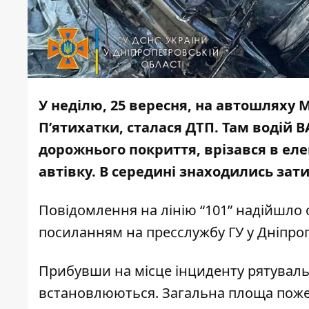
У неділю, 25 вересня, на автошляху М
П’ятихатки, сталася ДТП. Там водій 
дорожнього покриття, врізався в ел
автівку. В середині знаходились зат
Повідомлення на лінію “101” надійшло 
посиланням на пресслужбу ГУ у Дніпроп
Прибувши на місце інциденту рятувальн
встановлюються. Загальна площа пожеж