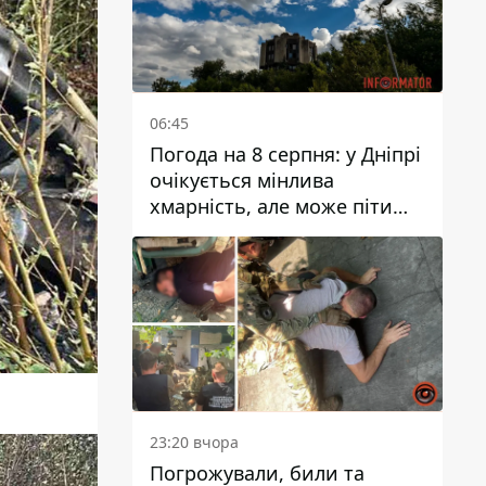
06:45
Погода на 8 серпня: у Дніпрі
очікується мінлива
хмарність, але може піти
дощ
23:20 вчора
Погрожували, били та