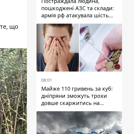
Постраждала людина,
пошкоджені АЗС та склади:
армія рф атакувала шість
районів Дніпропетровської
йте, що
області
08:01
Майже 110 гривень за куб:
дніпряни зможуть трохи
довше скаржитись на
заплановані тарифи на воду
на 2027 рік