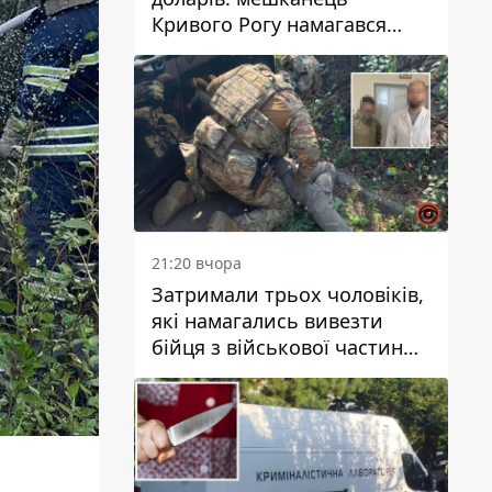
Кривого Рогу намагався
переправити чоловіка до
Словаччини
21:20 вчора
Затримали трьох чоловіків,
які намагались вивезти
бійця з військової частини
до Дніпра за 7 тисяч
доларів: серед них був лікар