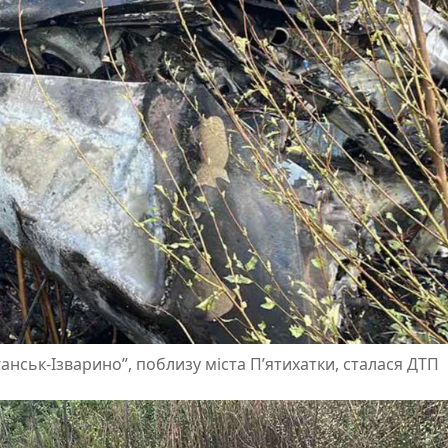
ганськ-Ізварино”, поблизу міста П’ятихатки, сталася ДТП