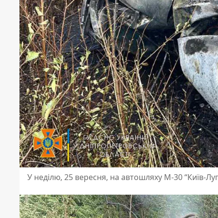
У неділю, 25 вересня, на автошляху М-30 “Київ-Лу