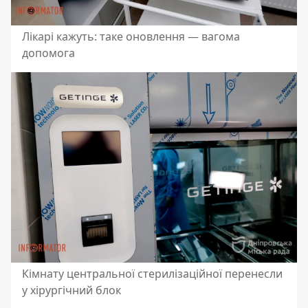
Лікарі кажуть: таке оновлення — вагома
допомога
Кімнату центральної стерилізаційної перенесли
у хірургічний блок