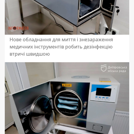
Нове обладнання для миття і знезараження
медичних інструментів робить дезінфекцію
втричі швидшою