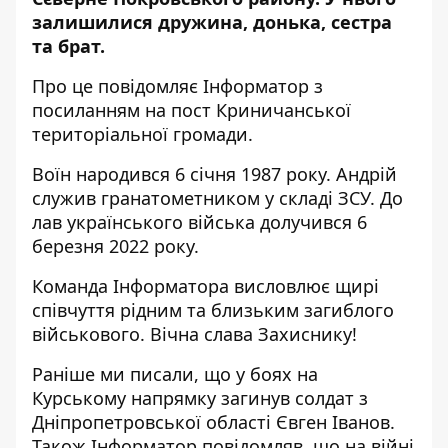
залишилися дружина, донька, сестра
та брат.
Про це повідомляє Інформатор з
посиланням на
пост Криничанської
територіальної громади
.
Воїн народився 6 січня 1987 року. Андрій
служив гранатометником у складі ЗСУ. До
лав українського війська долучився 6
березня 2022 року.
Команда Інформатора висловлює щирі
співчуття рідним та близьким загиблого
військового. Вічна слава Захиснику!
Раніше ми писали, що
у боях на
Курському напрямку загинув солдат з
Дніпропетровської області Євген Іванов
.
Також Інформатор повідомляв, що
на війні