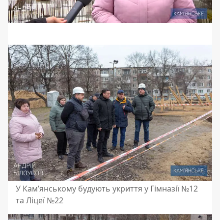
У Кам’янському будують укриття у Гімназії №12
та Ліцеї №22