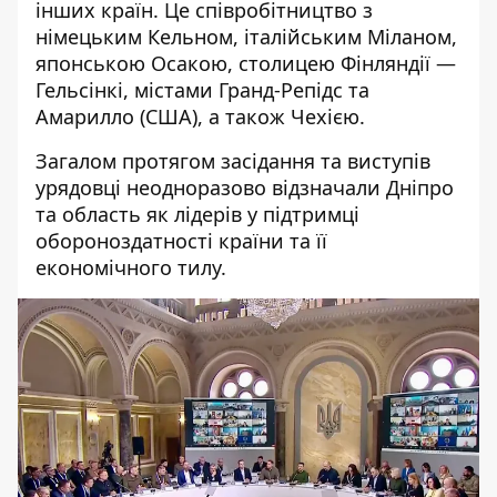
інших країн. Це співробітництво з
німецьким Кельном, італійським Міланом,
японською Осакою, столицею Фінляндії —
Гельсінкі, містами Гранд-Репідс та
Амарилло (США), а також Чехією.
Загалом протягом засідання та виступів
урядовці неодноразово відзначали Дніпро
та область як лідерів у підтримці
обороноздатності країни та її
економічного тилу.