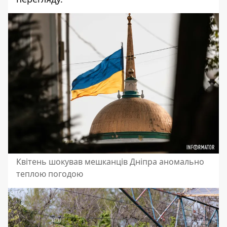
Квітень шокував мешканців Дніпра аномально
теплою погодою