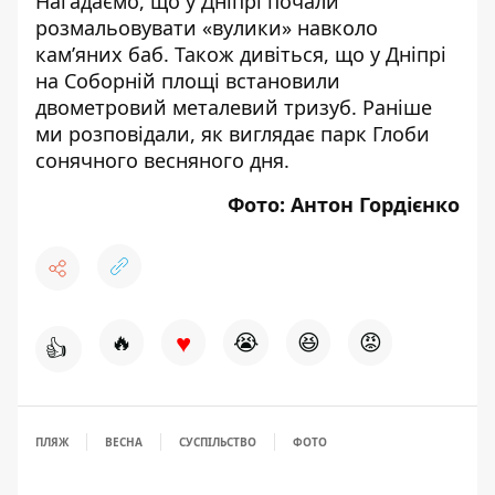
Нагадаємо, що у Дніпрі почали
розмальовувати «вулики» навколо
камʼяних баб
. Також дивіться, що у Дніпрі
на Соборній площі
встановили
двометровий металевий тризуб
. Раніше
ми розповідали, як виглядає
парк Глоби
сонячного весняного дня
.
Фото:
Антон Гордієнко
♥
🔥
😭
😆
😡
👍
ПЛЯЖ
ВЕСНА
СУСПІЛЬСТВО
ФОТО