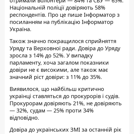
отримали волонтери — 84% та СБУ — 63%.
Національній поліції довіряють 58%
респондентів. Про це пише Інформатор з
посиланням на публікацію
Інформатор
Україна
.
Також значно покращилося сприйняття
Уряду та Верховної ради. Довіра до Уряду
зросла з 14% до 52%. У випадку
парламенту, хоча загалом показники
довіри не є високими, але також має
значний ріст довіри: з 11% до 35%.
Виявилося, що найбільш критично
українці ставляться до прокурорів і судів.
Прокурорам довіряють 21%, не довіряють
— 32%, судам — 25% проти 34%
відповідно.
Довіра до українських ЗМІ за останній рік