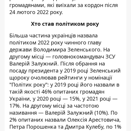
громадянами, які виїхали за кордон після
24 лютого 2022 року.
Хто став політиком року
Більша частина українців
назвала
політиком 2022 року чинного главу
держави Володимира Зеленського. На
другому місці — головнокомандувач ЗСУ
Валерій Залужний. Після обрання на
посаду президента у 2019 році Зеленський
щороку очолював рейтинги у номінації
"Політик року": у 2019 році його
назвали
в
такій якості 46% опитаних громадян
України, у 2020 році — 15%, у 2021 році —
17%. На другому місці за частотою
називання — Валерій Залужний (10%). По
2%
опитаних
назвали Олексія Арестовича,
Петра Порошенка та Дмитра Кулебу, по 1%