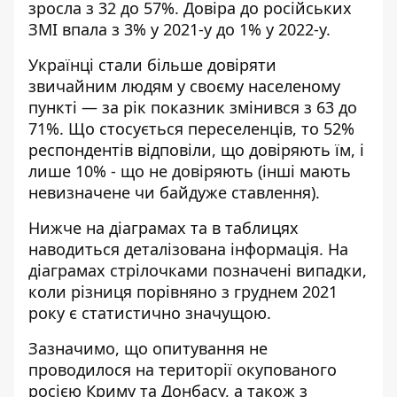
зросла з 32 до 57%. Довіра до російських
ЗМІ впала з 3% у 2021-у до 1% у 2022-у.
У
країнці стали більше довіряти
звичайним людям у своєму населеному
пункті — за рік показник змінився з 63 до
71%. Що стосується переселенців, то 52%
респондентів відповіли, що довіряють їм, і
лише 10% - що не довіряють (інші мають
невизначене чи байдуже ставлення).
Нижче на діаграмах та в таблицях
наводиться деталізована інформація. На
діаграмах стрілочками позначені випадки,
коли різниця порівняно з груднем 2021
року є статистично значущою.
Зазначимо, що опитування не
проводилося на території окупованого
росією Криму та Донбасу, а також з