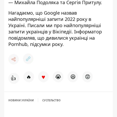
— Михайла Подоляка та Сергія Притулу.
Нагадаємо, що
Google назвав
найпопулярніші запити 2022 року в
Україні
. Писали ми про
найпопулярніші
запити українців у Вікіпедії
. Інформатор
повідомляв, що
дивилися українці на
Pornhub
, підсумки року.
♥
🔥
😭
😆
😡
👍
НОВИНИ УКРАЇНИ
СУСПІЛЬСТВО