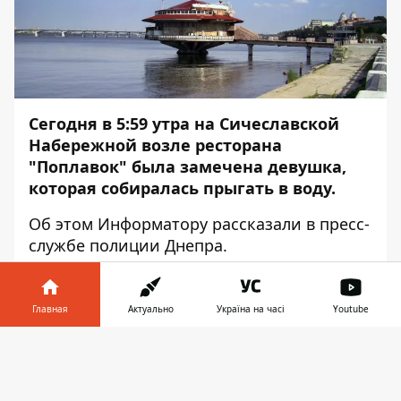
Сегодня в 5:59 утра на Сичеславской
Набережной возле ресторана
"Поплавок" была замечена девушка,
которая собиралась прыгать в воду.
Об этом
Информатору
рассказали в пресс-
службе полиции Днепра.
Как выяснилось, беременная девушка
1995 года рождения пыталась покончить
Главная
Актуально
Україна на часі
Youtube
жизнь самоубийством. Полицейским
удалось отговорить ее от прыжка.
Информатор в
Скачать
Девушку в стрессовом состоянии
телефоне
👉
передали работающим на месте врачам.