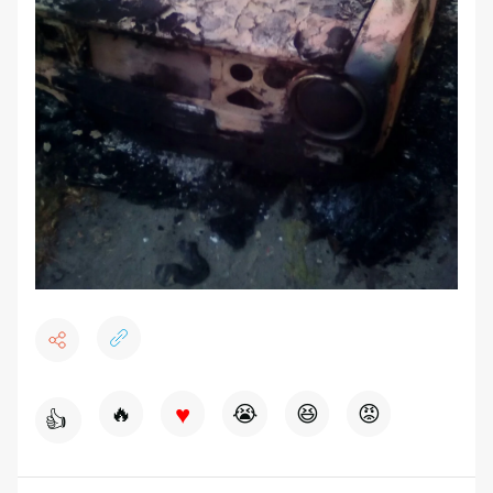
♥
🔥
😭
😆
😡
👍