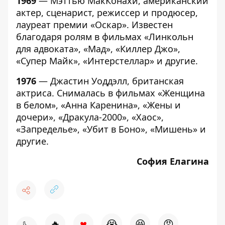
1969
— Мэттью МакКонахи, американский
актер, сценарист, режиссер и продюсер,
лауреат премии «Оскар». Известен
благодаря ролям в фильмах «Линкольн
для адвоката», «Мад», «Киллер Джо»,
«Супер Майк», «Интерстеллар» и другие.
1976
— Джастин Уоддэлл, британская
актриса. Снималась в фильмах «Женщина
в белом», «Анна Каренина», «Жены и
дочери», «Дракула-2000», «Хаос»,
«Запределье», «Убит в Боно», «Мишень» и
другие.
София Елагина
♥
🔥
😭
😆
😡