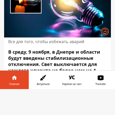
Все для того, чтобы избежать аварий
В среду, 9 ноября, в Днепре и области
будут введены стабилизационные
отключения. Свет выключается для
каждого клиента не более чем на 4
часа. Впрочем, если Укрэнерго не
отменит применение
Главная
Актуально
Україна на часі
Youtube
стабилизационных отключений,
свет
Информатор в
могут выключить
повторно в течение
Скачать
телефоне
👉
суток.
Возможна погрешность во времени –