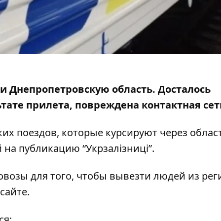
ли Днепропетровскую область. Досталось
ьтате
прилета
, повреждена контактная сет
их поездов, которые курсируют через облас
й на
публикацию
“Укрзалізниці”.
возы для того, чтобы вывезти людей из рег
 сайте
.
ся: