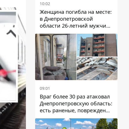
10:02
Женщина погибла на месте:
в Днепропетровской
области 26-летний мужчина
избил трех человек
металлическим предметом
09:01
Враг более 30 раз атаковал
Днепропетровскую область:
есть раненые, повреждены
лицей, дома и предприятия