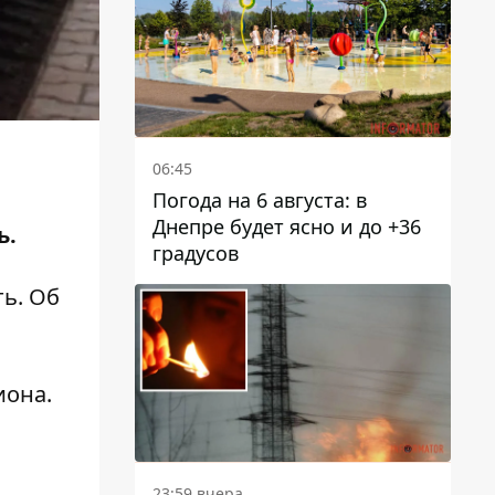
06:45
Погода на 6 августа: в
Днепре будет ясно и до +36
ь.
градусов
ть. Об
иона.
23:59 вчера