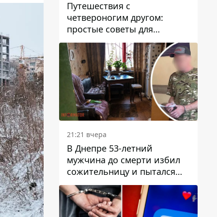
Путешествия с
четвероногим другом:
простые советы для
поездок с животными
21:21 вчера
В Днепре 53-летний
мужчина до смерти избил
сожительницу и пытался
скрыть преступление:
детали