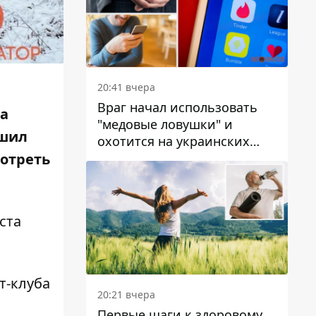
20:41 вчера
Враг начал использовать
да
"медовые ловушки" и
шил
охотится на украинских
военнослужащих
мотреть
ста
т-клуба
20:21 вчера
Первые шаги к здоровому