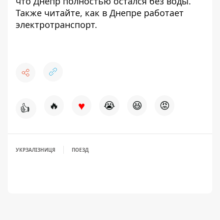
что
Днепр полностью остался без воды
.
Также читайте,
как в
Днепре
работает
электротранспорт
.
♥
🔥
😭
😆
😡
👍
УКРЗАЛІЗНИЦЯ
ПОЕЗД