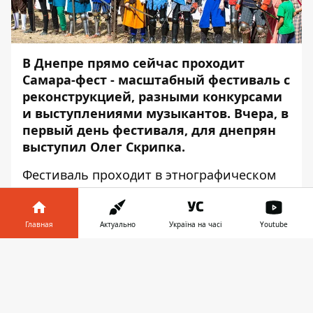
В Днепре прямо сейчас проходит
Самара-фест - масштабный фестиваль с
реконструкцией, разными конкурсами
и выступлениями музыкантов. Вчера, в
первый день фестиваля, для днепрян
выступил Олег Скрипка.
Фестиваль проходит в этнографическом
парке "Богородицкая крепость". Гости
начали собираться на фест еще вчера с
самого утра - фотографировались с
Главная
Актуально
Україна на часі
Youtube
рыцарями, гуляли по ярмарке, дети
Информатор в
развлекались в детской зоне, обедщали
Скачать
телефоне
👉
на фудкортах... Особо увлеченные могли
остаться ночевать в палаточном городке.