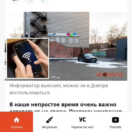
Информатор выяснил, можно ли в Днепре
воспользоваться
В наше непростое время очень важно
оставаться на связи. Поэтому компания
"Укртелеком" заявила, что она
открыла в нашем городе
сеть
Главная
Актуально
Україна на часі
Youtube