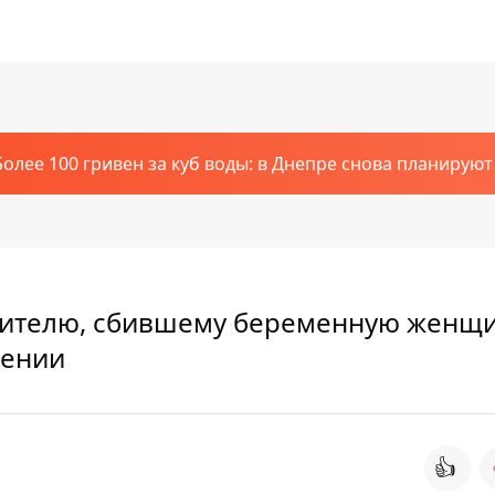
Более 100 гривен за куб воды: в Днепре снова планирую
дителю, сбившему беременную женщи
рении
👍