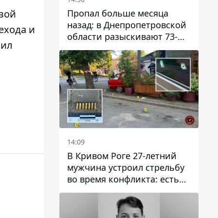
Пропал больше месяца
овой
назад: в Днепропетровской
ехода и
области разыскивают 73-
бил
летнего мужчину
14:09
В Кривом Роге 27-летний
мужчина устроил стрельбу
во время конфликта: есть
раненый