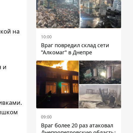
лкой на
10:00
Враг повредил склад сети
"Алкомаг" в Днепре
 и
ивками.
лишком
09:00
Враг более 20 раз атаковал
Днепропетровскую область: