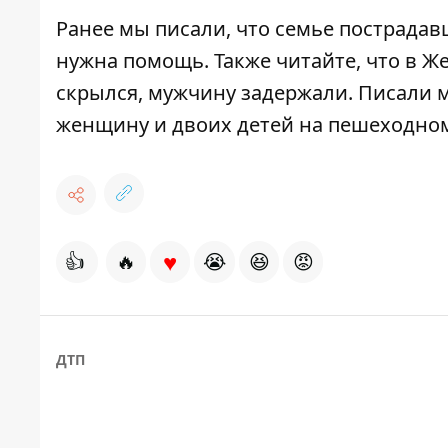
Ранее мы писали, что
семье пострадав
нужна помощь
. Также читайте, что
в Ж
скрылся
, мужчину задержали. Писали 
женщину и двоих детей на пешеходно
♥
👍
🔥
😭
😆
😡
ДТП