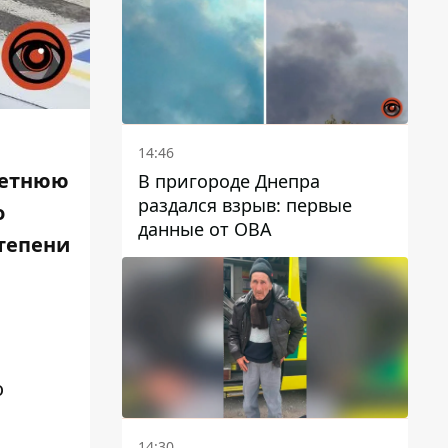
автобусами и электричками
14:46
-летнюю
В пригороде Днепра
раздался взрыв: первые
о
данные от ОВА
тепени
о
14:30