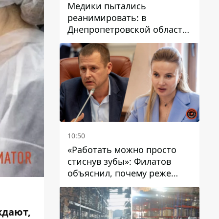
Медики пытались
реанимировать: в
Днепропетровской области
двухлетний мальчик утонул
в бассейне
10:50
«Работать можно просто
стиснув зубы»: Филатов
объяснил, почему реже
пишет в соцсетях и
раскритиковал медийность
чиновников
ждают,