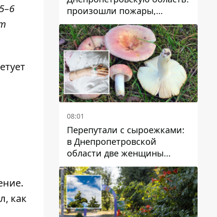
5–6
произошли пожары,
повреждены дома,
ет
инфраструктура и авто
етует
08:01
Перепутали с сыроежками:
в Днепропетровской
области две женщины
отравились грибами
ение
.
ал,
как