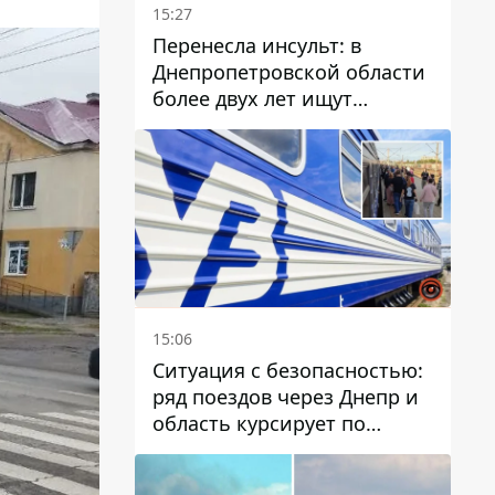
15:27
Перенесла инсульт: в
Днепропетровской области
более двух лет ищут
пропавшую женщину
15:06
Ситуация с безопасностью:
ряд поездов через Днепр и
область курсирует по
измененному маршруту, а
часть пути заменили