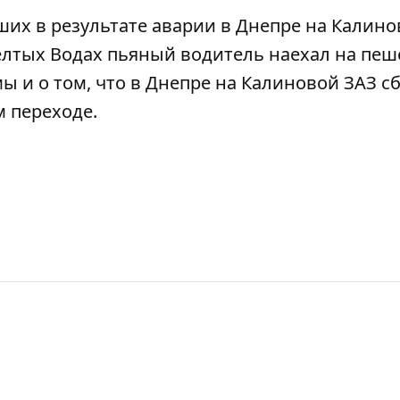
ших в результате аварии в Днепре на Калин
елтых Водах
пьяный водитель наехал на пеш
мы и о том, что в Днепре на Калиновой
ЗАЗ с
м переходе
.