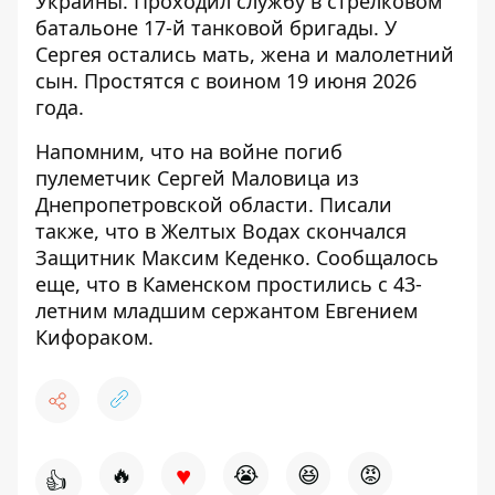
Украины. Проходил службу в стрелковом
батальоне 17-й танковой бригады. У
Сергея остались мать, жена и малолетний
сын. Простятся с воином 19 июня 2026
года.
Напомним, что
на войне погиб
пулеметчик Сергей Маловица
из
Днепропетровской области. Писали
также, что
в Желтых Водах скончался
Защитник Максим Кеденко
. Сообщалось
еще, что в Каменском
простились с 43-
летним младшим сержантом
Евгением
Кифораком.
♥
🔥
😭
😆
😡
👍