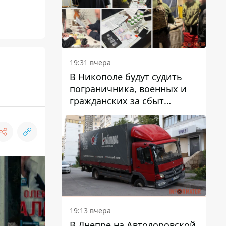
вредят машине
19:31 вчера
В Никополе будут судить
пограничника, военных и
гражданских за сбыт
психотропов
19:13 вчера
В Днепре на Автодоровской