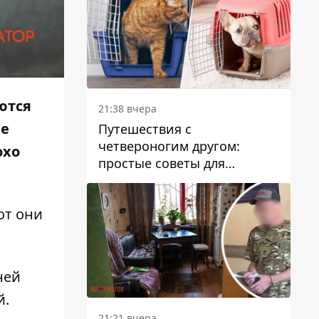
ются
21:38 вчера
че
Путешествия с
четвероногим другом:
охо
простые советы для
поездок с животными
от они
ней
й.
21:21 вчера