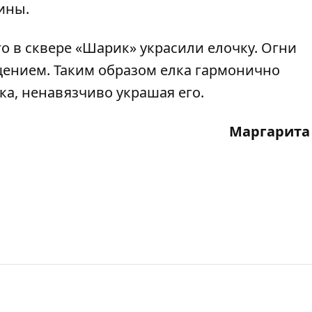
ины.
го
в сквере «Шарик» украсили елочку
. Огни
ением. Таким образом елка гармонично
а, ненавязчиво украшая его.
Маргарита