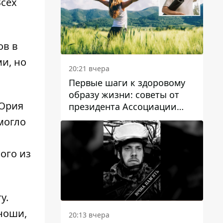
Всех
ов в
и, но
20:21 вчера
Первые шаги к здоровому
образу жизни: советы от
 Юрия
президента Ассоциации
диетологов Украины
могло
ого из
ту
.
ноши,
20:13 вчера