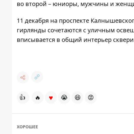
во второй – юниоры, мужчины и женщ
11 декабря на проспекте Калнышевско
гирлянды сочетаются с уличным освещ
вписывается в общий интерьер скверик
♥
👍
🔥
😭
😆
😡
ХОРОШЕЕ