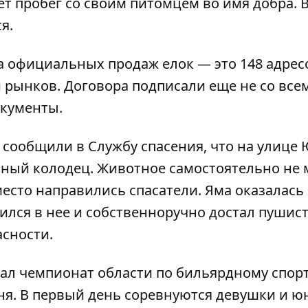
ет пробег со своим питомцем
во имя добра. 
я.
а официальных продаж елок
— это 148 адрес
и рынков. Договора подписали еще не со всем
окументы.
и сообщили в Службу спасения, что на улице
нный колодец.
Животное самостоятельно не 
есто направились спасатели. Яма оказалась
тился в нее и собственноручно достал пушист
асности.
ал чемпионат области по бильярдному спор
дня. В первый день соревнуются девушки и ю