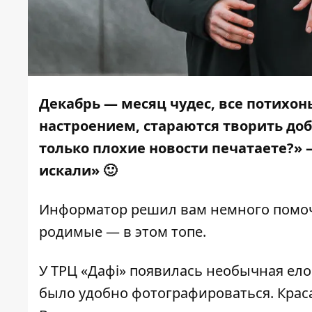
Декабрь — месяц чудес, все потихон
настроением, стараются творить доб
только плохие новости печатаете?»
искали» 🙂
Информатор
решил вам немного помоч
родимые — в этом топе.
У ТРЦ «Дафі»
появилась необычная ело
было удобно фотографироваться. Крас