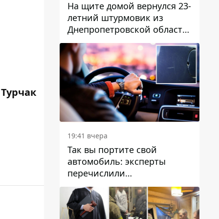
На щите домой вернулся 23-
летний штурмовик из
Днепропетровской области
Богдан Бескровный
 Турчак
19:41 вчера
Так вы портите свой
автомобиль: эксперты
перечислили
распространенные
привычки водителей,
которые на самом деле