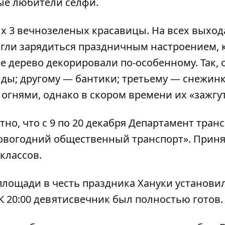
ые любители селфи.
х 3 вечнозеленых красавицы
. На всех выход
огли зарядиться праздничным настроением, 
ое дерево декорировали по-особенному. Так,
ды; другому — бантики; третьему — снежинк
 огнями, однако в скором времени их «зажгут
тно, что
с 9 по 20 декабря Департамент тран
Новогодний общественный транспорт». Прин
классов.
 площади в честь праздника Хануки
установил
 20:00 девятисвечник был полностью готов.