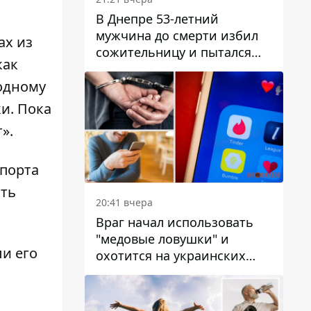
В Днепре 53-летний
мужчина до смерти избил
ах из
сожительницу и пытался
как
скрыть преступление:
детали
 одному
и. Пока
».
спорта
ять
20:41 вчера
Враг начал использовать
"медовые ловушки" и
и его
охотится на украинских
военнослужащих