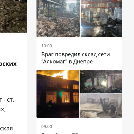
чиновников
10:00
х
Враг повредил склад сети
"Алкомаг" в Днепре
рских
- ст.
х,
09:00
еская