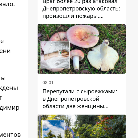
Враг более 20 раз атаковал
вало.
Днепропетровскую область:
произошли пожары,
повреждены дома,
инфраструктура и авто
ие
мени
ты
08:01
уждены
Перепутали с сыроежками:
т
в Днепропетровской
области две женщины
адимир
отравились грибами
ментов