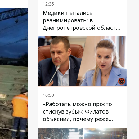
12:35
Медики пытались
реанимировать: в
Днепропетровской области
двухлетний мальчик утонул
в бассейне
10:50
«Работать можно просто
стиснув зубы»: Филатов
объяснил, почему реже
пишет в соцсетях и
раскритиковал медийность