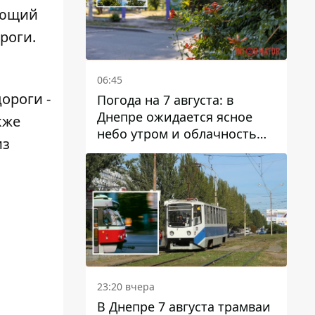
ающий
роги.
06:45
ороги -
Погода на 7 августа: в
Днепре ожидается ясное
кже
небо утром и облачность
з
после обеда
23:20 вчера
В Днепре 7 августа трамваи