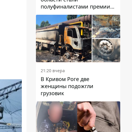
полуфиналистами премии
Global Teacher Prize Ukraine
2026
21:20 вчера
В Кривом Роге две
женщины подожгли
грузовик