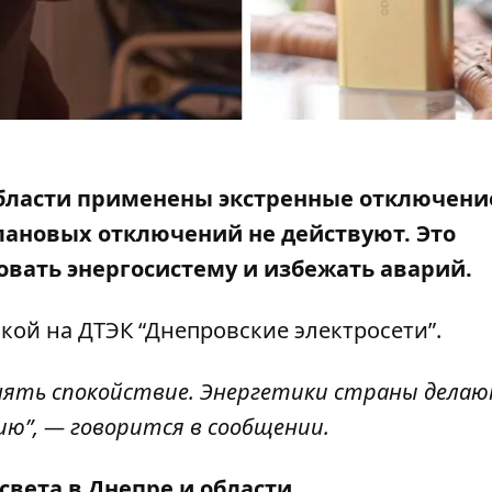
 области применены экстренные отключени
лановых отключений не действуют
. Это
вать энергосистему и избежать аварий.
лкой
на
ДТЭК “Днепровские электросети”.
нять спокойствие. Энергетики страны делаю
ю”, — говорится в сообщении.
света в Днепре и области