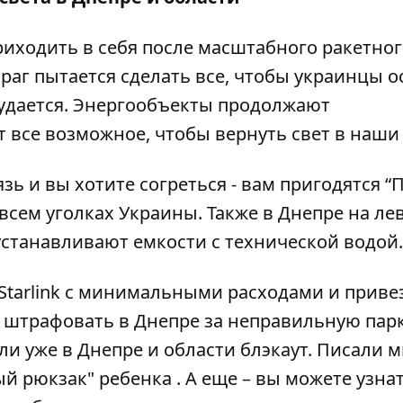
иходить в себя после масштабного ракетног
раг пытается сделать все, чтобы украинцы о
е удается. Энергообъекты продолжают
 все возможное, чтобы вернуть свет в наши
язь и вы хотите согреться - вам пригодятся “
П
о всем уголках Украины. Также в Днепре на ле
 устанавливают
емкости с технической водой
.
Starlink
с
минимальными
расходами
и приве
и штрафовать в Днепре за неправильную пар
ли уже в Днепре и области блэкаут
. Писали м
ый
рюкзак"
ребенка
. А еще – вы можете узна