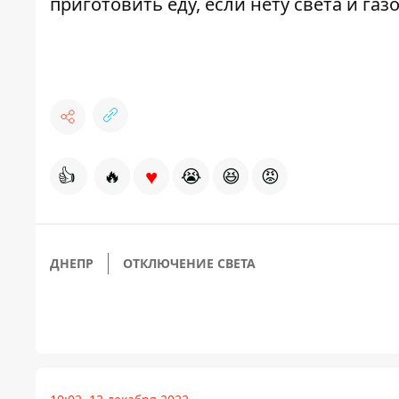
приготовить
еду
,
если
нету
света
и
газ
♥
👍
🔥
😭
😆
😡
ДНЕПР
ОТКЛЮЧЕНИЕ СВЕТА