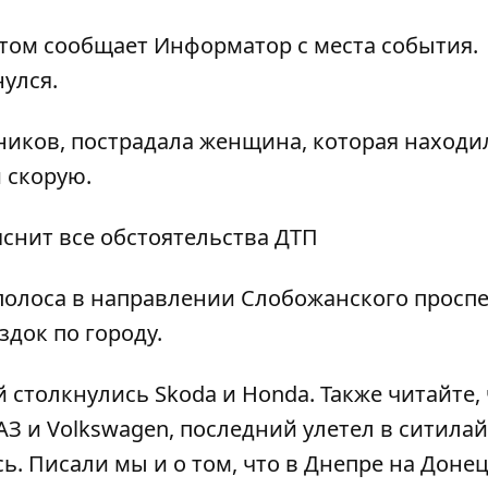
этом сообщает Информатор с места события.
нулся.
иков, пострадала женщина, которая находи
 скорую.
яснит все обстоятельства ДТП
полоса в направлении Слобожанского проспе
док по городу.
й
столкнулись
Skoda
и
Honda
. Также читайте,
З и Volkswagen, последний улетел в ситилай
сь
. Писали мы и о том, что
в
Днепре
на
Доне