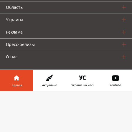
Область
Украина
Реклама
Пресс-релизы
О нас
Главная
Актуально
Україна на часі
Youtube
Информатор в
Информатор проекты
Скачать
телефоне
👉
Информатор
Информатор
Информатор
Украина
Киев
Авто